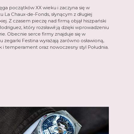
sięga początków XX wieku i zaczyna się w
u La Chaux-de-Fonds, słynącym z długiej
kiej. Z czasem pieczę nad firmą objął hiszpański
odriguez, który rozsławił ją dzięki wprowadzeniu
. Obecnie serce firmy znajduje się w
u zegarki Festina wyrażają zarówno osławioną,
ak i temperament oraz nowoczesny styl Południa.