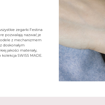
szystkie zegarki Festina
re pozwalają nazwać je
 modele z mechanizmem
 z doskonałym
j jakości materiały,
to kolekcja SWISS MADE.