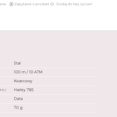
ania
Zapytanie o produkt
Dodaj do listy życzeń
699 zł
Stal
100 m / 10 ATM
Kwarcowy
ZMU
Harley 785
Data
70 g