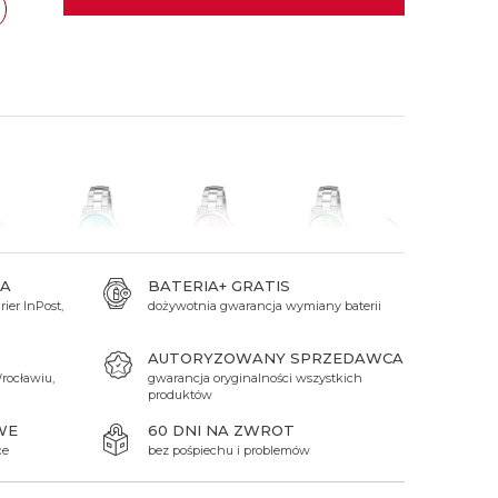
 Titanium
Xicorr
Srebrne
Srebrne
Brąz
Niebieskie
Niebieskie
ódź
TAK
Czarne
Czarne
Zielone
Czerwone
Zielone
Perłowe
A
BATERIA+ GRATIS
ier InPost,
dożywotnia gwarancja wymiany baterii
699 zł
699 zł
699 zł
869 zł
AUTORYZOWANY SPRZEDAWCA
rocławiu,
gwarancja oryginalności wszystkich
produktów
WE
60 DNI NA ZWROT
ce
bez pośpiechu i problemów