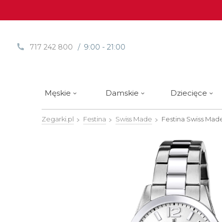
/ 9:00 - 21:00
717 242 800
Męskie
Damskie
Dziecięce
Zegarki.pl
Festina
Swiss Made
Festina Swiss Mad
Sprawdź
Sprawdź
Paski | Bransolety
Alpina
Styl / rodzaj zegarka
Styl / rodzaj zegarka
Rotomaty
DOXA
Słow
Nowości
Nowości
Atlantic
Eleganckie
Eleganckie
Edifice
Edycje Limitowane
Edycje Limitowane
Błonie
Klasyczne
Klasyczne
Festina
Wyprzedaż zegarków
Wyprzedaż zegarków
Boccia Titanium
Sportowe
Sportowe
FLIK-F
Calypso
Luksusowe
Luksusowe
Frederi
Candino
Nurkowe
Nurkowe
G-Shoc