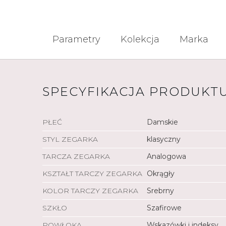
Parametry
Kolekcja
Marka
SPECYFIKACJA PRODUKT
PŁEĆ
Damskie
STYL ZEGARKA
klasyczny
TARCZA ZEGARKA
Analogowa
KSZTAŁT TARCZY ZEGARKA
Okrągły
KOLOR TARCZY ZEGARKA
Srebrny
SZKŁO
Szafirowe
POWŁOKA
Wskazówki i indeksy