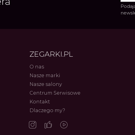
era
Podają
newsl
ZEGARKI.PL
O nas
Nasze marki
Frederiq
Nasze salony
Innowac
Serca 
Centrum Serwisowe
Autor
ZEG
Kontakt
Dlaczego my?