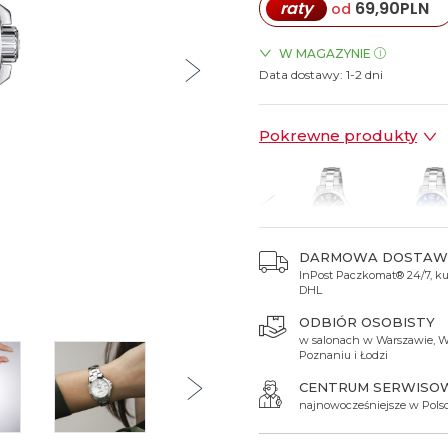
raty
69,90
PLN
od
Spinki do mankietów
Luminox
Sterowane radiowo
Sterowane radiowo
Seiko
Boccia
Mido
Sterowane GPS
Swatch
W MAGAZYNIE
Data dostawy:
ZEGARKI.PL Manufaktura Ł
1-2 dni
on
Mondaine
Timex
Pokrewne produkty
DARMOWA DOSTAW
InPost Paczkomat® 24/7, kur
69 zł
869 zł
869 zł
699 zł
699 zł
DHL
ODBIÓR OSOBISTY
w salonach w Warszawie, W
Poznaniu i Łodzi
CENTRUM SERWISO
najnowocześniejsze w Pols