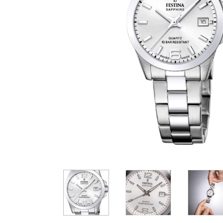
Casio
Militarne
Smartwatch
Garmin
Certina
Lotnicze
Retro
Guess
Citizen
Smartwatch
Hamilt
Retro
Kieszonkowe
Pochodzenie
Polskie
Szwajcarskie
Japońskie
699 zł
869 zł
8
Niemieckie