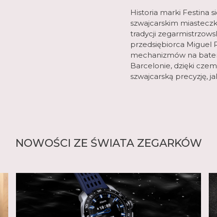
Historia marki Festina 
szwajcarskim miasteczk
tradycji zegarmistrzows
przedsiębiorca Miguel R
mechanizmów na baterie
Barcelonie, dzięki czem
szwajcarską precyzję, j
NOWOŚCI ZE ŚWIATA ZEGARKÓW