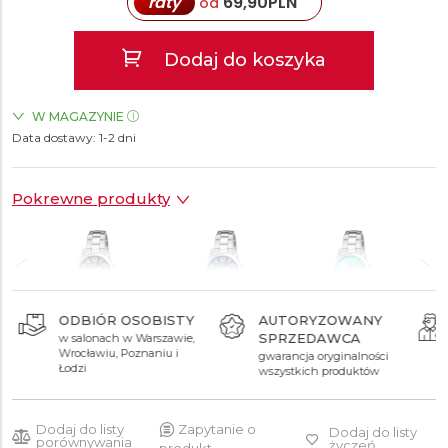
raty
69,90
PLN
od
Dodaj do koszyka
W MAGAZYNIE
Data dostawy:
ZEGARKI.PL Sky Tower Wrocław
1-2 dni
TAK
Pokrewne produkty
ODBIÓR OSOBISTY
AUTORYZOWANY
SPRZEDAWCA
w salonach w Warszawie,
699 zł
699 zł
699 zł
Wrocławiu, Poznaniu i
gwarancja oryginalności
Łodzi
wszystkich produktów
Dodaj do listy
Zapytanie o
Dodaj do listy
porównywania
życzeń