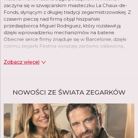
zaczyna się w szwajcarskim miasteczku La Chaux-de-
Fonds, słynącym z długiej tradycji zegarmistrzowskiej. Z
czasem pieczę nad firmą objął hiszpański
przedsiębiorca Miguel Rodriguez, który rozsławił ją
dzięki wprowadzeniu mechanizmów na baterie.
Obecnie serce firmy znajduje się w Barcelonie, dzięki
czemu zegarki Festina wyrażają zarówno osławioną,
szwajcarską precyzję, jak i temperament oraz
nowoczesny styl Południa.
Zobacz więcej
NOWOŚCI ZE ŚWIATA ZEGARKÓW