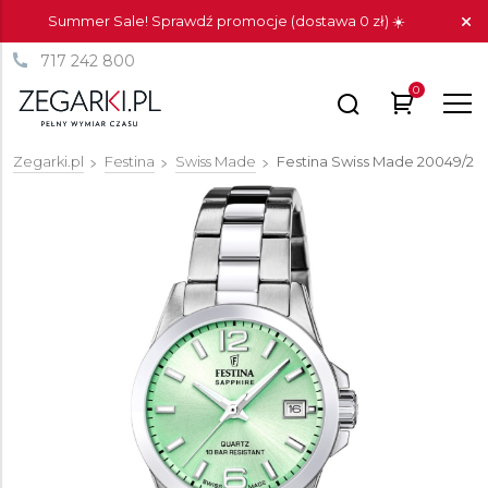
Summer Sale! Sprawdź promocje (dostawa 0 zł) ☀️
717 242 800
0
Zegarki.pl
Festina
Swiss Made
Festina Swiss Made
20049/2