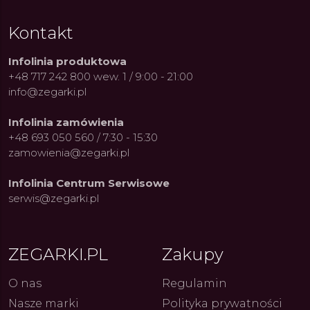
Kontakt
Infolinia produktowa
+48 717 242 800 wew. 1 / 9:00 - 21:00
info@zegarki.pl
Infolinia zamówienia
+48 693 050 560 / 7:30 - 15:30
zamowienia@zegarki.pl
Infolinia Centrum Serwisowe
serwis@zegarki.pl
ue Constant: Pasja,
Fenomen marki Festina. Od
Alpina
ZEGARKI.PL
Zakupy
ja i Dostępny Luksus z
kolarskich pasji do ikonicznych
Chron
Genewy
kolekcji zegarków
Angels
27.07.2026
4.08.2026
ARKI.PL
Autor
ZEGARKI.PL
Autor
ZE
pierw
O nas
Regulamin
z przy
Nasze marki
Polityka prywatności