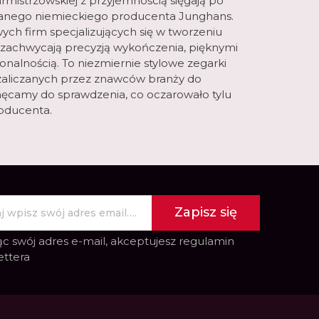
rmistrzowskiej z przyjemnością sięgają po
nego niemieckiego producenta Junghans.
ych firm specjalizujących się w tworzeniu
 zachwycają precyzją wykończenia, pięknymi
nalnością. To niezmiernie stylowe zegarki
zaliczanych przez znawców branży do
ęcamy do sprawdzenia, co oczarowało tylu
roducenta.
Zapisz się
c swój adres e-mail, akceptujesz
regulamin
ettera