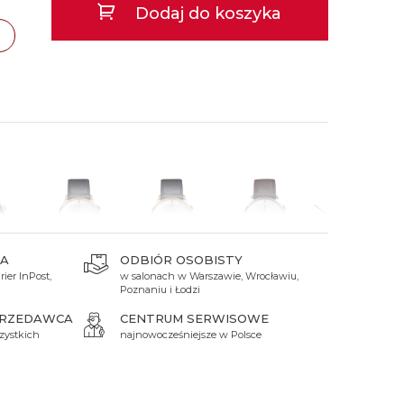
Dodaj do koszyka
 Titanium
Xicorr
Srebrne
Srebrne
Brąz
Niebieskie
Niebieskie
Czarne
Czarne
zawa
TAK
Zielone
Czerwone
Zielone
Perłowe
A
ODBIÓR OSOBISTY
ier InPost,
w salonach w Warszawie, Wrocławiu,
 zł
11 700 zł
11 700 zł
11 300 zł
11 300 zł
Poznaniu i Łodzi
PRZEDAWCA
CENTRUM SERWISOWE
zystkich
najnowocześniejsze w Polsce