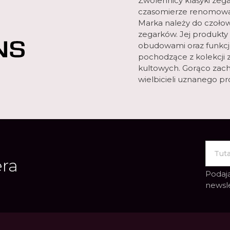
Zwolennicy klasyki zega
czasomierze renomowa
Marka należy do czołow
zegarków. Jej produkty
obudowami oraz funkcjo
pochodzące z kolekcji 
kultowych. Gorąco zach
wielbicieli uznanego p
era
Podają
newsl