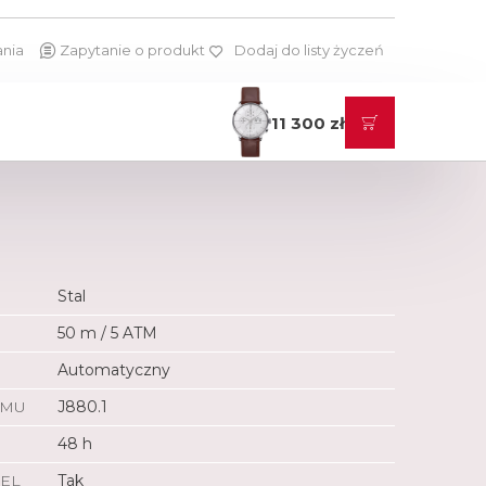
ania
Zapytanie o produkt
Dodaj do listy życzeń
11 300 zł
Stal
50 m / 5 ATM
Automatyczny
ZMU
J880.1
48 h
EL
Tak