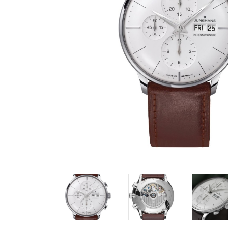
Casio
Militarne
Smartwatch
Garmin
Certina
Lotnicze
Retro
Guess
Citizen
Smartwatch
Hamilt
Retro
Kieszonkowe
Pochodzenie
Polskie
Szwajcarskie
Japońskie
Niemieckie
11 700 zł
11 700 zł
1