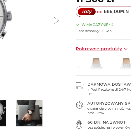
Spinki do mankietów
Luminox
Sterowane radiowo
Sterowane radiowo
Seiko
Boccia
raty
565,00
PLN
od
Mido
Sterowane GPS
Swatch
on
Mondaine
Timex
W MAGAZYNIE
Data dostawy:
ZEGARKI.PL Blue City Wars
3-5 dni
Pokrewne produkty
DARMOWA DOSTAW
InPost Paczkomat® 24/7, kur
1 690 zł
11 690 zł
12 380 zł
11 300 zł
11 300
DHL
AUTORYZOWANY S
gwarancja oryginalności ws
produktów
60 DNI NA ZWROT
bez pośpiechu i problemów