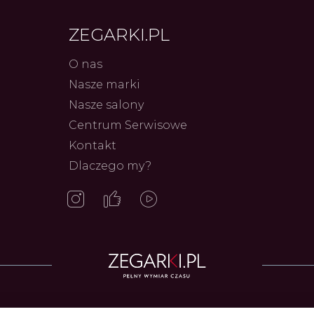
ZEGARKI.PL
O nas
Nasze marki
Nasze salony
Centrum Serwisowe
Kontakt
Frederiq
Dlaczego my?
Innowac
Serca 
Autor
ZEG