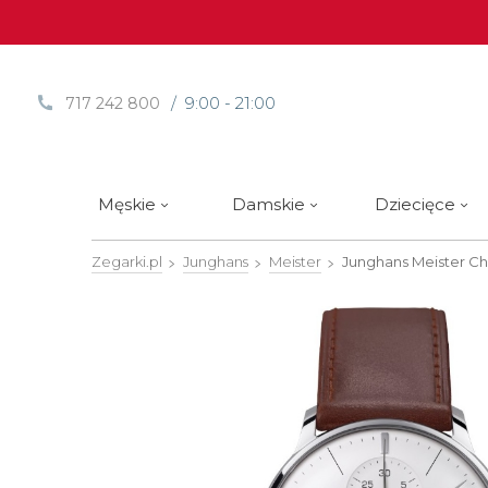
/ 9:00 - 21:00
717 242 800
Męskie
Damskie
Dziecięce
Zegarki.pl
Junghans
Meister
Junghans Meister C
Sprawdź
Sprawdź
Paski | Bransolety
Alpina
Styl / rodzaj zegarka
Styl / rodzaj zegarka
Rotomaty
DOXA
Słow
Nowości
Nowości
Atlantic
Eleganckie
Eleganckie
Edifice
Edycje Limitowane
Edycje Limitowane
Błonie
Klasyczne
Klasyczne
Festina
Wyprzedaż zegarków
Wyprzedaż zegarków
Boccia Titanium
Sportowe
Sportowe
FLIK-F
Calypso
Luksusowe
Luksusowe
Frederi
Candino
Nurkowe
Nurkowe
G-Shoc