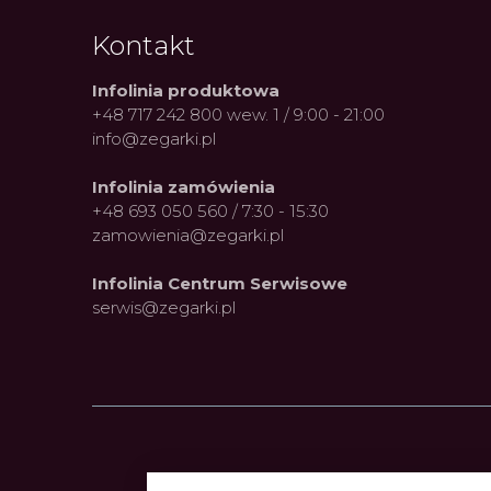
Kontakt
Infolinia produktowa
+48 717 242 800 wew. 1 / 9:00 - 21:00
info@zegarki.pl
Infolinia zamówienia
+48 693 050 560 / 7:30 - 15:30
zamowienia@zegarki.pl
Infolinia Centrum Serwisowe
serwis@zegarki.pl