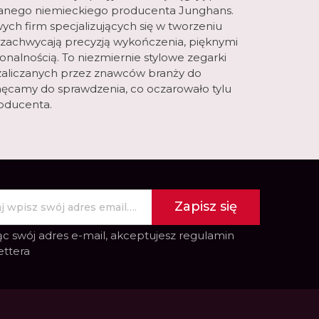
nego niemieckiego producenta Junghans.
ych firm specjalizujących się w tworzeniu
 zachwycają precyzją wykończenia, pięknymi
nalnością. To niezmiernie stylowe zegarki
zaliczanych przez znawców branży do
ęcamy do sprawdzenia, co oczarowało tylu
roducenta.
Zapisz się
c swój adres e-mail, akceptujesz
regulamin
ettera