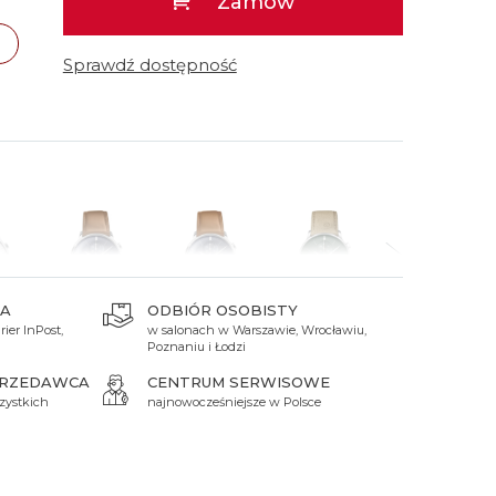
Zamów
 Titanium
Xicorr
Srebrne
Srebrne
Brąz
Niebieskie
Niebieskie
Sprawdź dostępność
Czarne
Czarne
Zielone
Czerwone
Zielone
Perłowe
A
ODBIÓR OSOBISTY
ier InPost,
w salonach w Warszawie, Wrocławiu,
 zł
11 300 zł
11 300 zł
11 300 zł
11 300 zł
Poznaniu i Łodzi
PRZEDAWCA
CENTRUM SERWISOWE
zystkich
najnowocześniejsze w Polsce