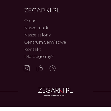
ZEGARKI.PL
O nas
Nasze marki
Nasze salony
Centrum Serwisowe
Kontakt
Frederiq
Dlaczego my?
Innowac
Serca 
Autor
ZEG
Zegarki w ofercie