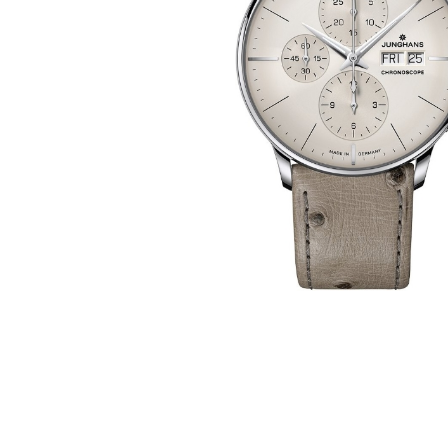
Casio
Militarne
Smartwatch
Garmin
Certina
Lotnicze
Retro
Guess
Citizen
Smartwatch
Hamilt
Retro
Kieszonkowe
Pochodzenie
Polskie
Szwajcarskie
Japońskie
11 700 zł
11 700 zł
1
Niemieckie