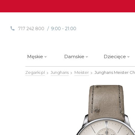
/ 9:00 - 21:00
717 242 800
Męskie
Damskie
Dziecięce
Zegarki.pl
Junghans
Meister
Junghans Meister C
Sprawdź
Sprawdź
Paski | Bransolety
Alpina
Styl / rodzaj zegarka
Styl / rodzaj zegarka
Rotomaty
DOXA
Słow
Nowości
Nowości
Atlantic
Eleganckie
Eleganckie
Edifice
Edycje Limitowane
Edycje Limitowane
Błonie
Klasyczne
Klasyczne
Festina
Wyprzedaż zegarków
Wyprzedaż zegarków
Boccia Titanium
Sportowe
Sportowe
FLIK-F
Calypso
Luksusowe
Luksusowe
Frederi
Candino
Nurkowe
Nurkowe
G-Shoc