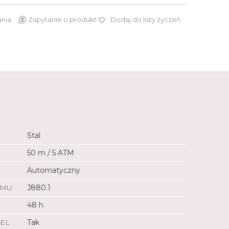
ania
Zapytanie o produkt
Dodaj do listy życzeń
11 300 zł
Stal
50 m / 5 ATM
Automatyczny
ZMU
J880.1
48 h
EL
Tak