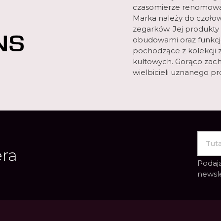
czasomierze renomowa
Marka należy do czołow
zegarków. Jej produkty
obudowami oraz funkcjo
pochodzące z kolekcji 
kultowych. Gorąco zach
wielbicieli uznanego p
era
Podają
newsl