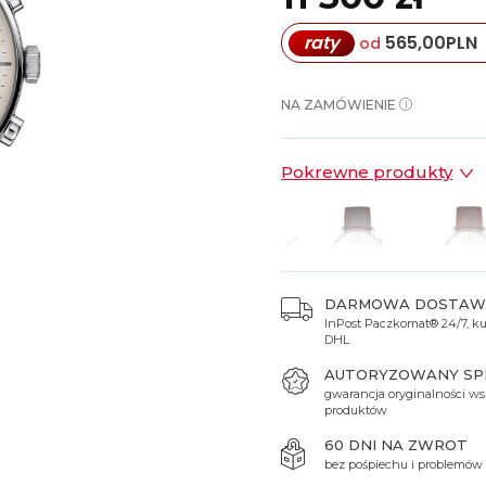
Spinki do mankietów
Luminox
Sterowane radiowo
Sterowane radiowo
Seiko
Boccia
raty
565,00
PLN
od
Mido
Sterowane GPS
Swatch
on
Mondaine
Timex
NA ZAMÓWIENIE
Pokrewne produkty
DARMOWA DOSTAW
InPost Paczkomat® 24/7, kur
1 690 zł
11 690 zł
12 380 zł
11 300 zł
11 300
DHL
AUTORYZOWANY S
gwarancja oryginalności ws
produktów
60 DNI NA ZWROT
bez pośpiechu i problemów