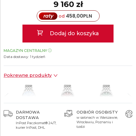
9 160 zł
raty
458,00
PLN
od
Dodaj do koszyka
MAGAZYN CENTRALNY
Data dostawy:
1 tydzień
Pokrewne produkty
OSOBISTY
AUTORYZOWANY
CENTRUM
SPRZEDAWCA
SERWISOWE
w Warszawie,
9 160 zł
9 160 zł
9 200 zł
oznaniu i
gwarancja oryginalności
najnowocześniejsze 
wszystkich produktów
Polsce