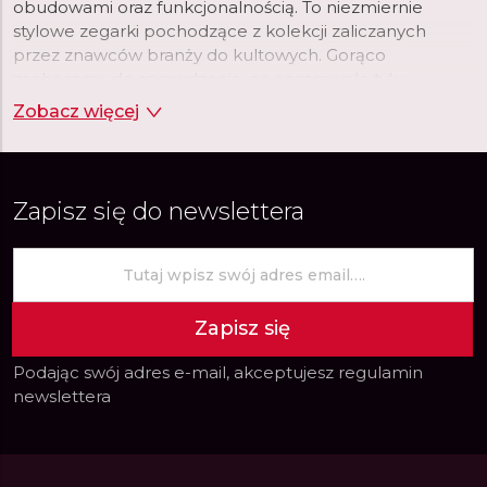
obudowami oraz funkcjonalnością. To niezmiernie
stylowe zegarki pochodzące z kolekcji zaliczanych
przez znawców branży do kultowych. Gorąco
zachęcamy do sprawdzenia, co oczarowało tylu
wielbicieli uznanego producenta.
Zobacz więcej
Zapisz się do newslettera
Zapisz się
Podając swój adres e-mail, akceptujesz
regulamin
newslettera