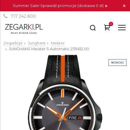
Summer Sale! Sprawdź promocje (dostawa 0 zł) ☀️
717 242 800
0
Zegarki.pl
Junghans
Meister
JUNGHANS Meister S Automatic
27/4612.00
NOWOŚĆ