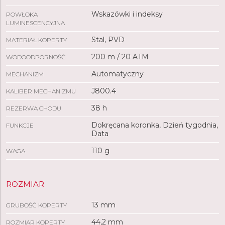
Wskazówki i indeksy
POWŁOKA
LUMINESCENCYJNA
Stal, PVD
MATERIAŁ KOPERTY
200 m / 20 ATM
WODOODPORNOŚĆ
Automatyczny
MECHANIZM
J800.4
KALIBER MECHANIZMU
38 h
REZERWA CHODU
Dokręcana koronka, Dzień tygodnia,
FUNKCJE
Data
110 g
WAGA
ROZMIAR
13 mm
GRUBOŚĆ KOPERTY
44,2 mm
ROZMIAR KOPERTY