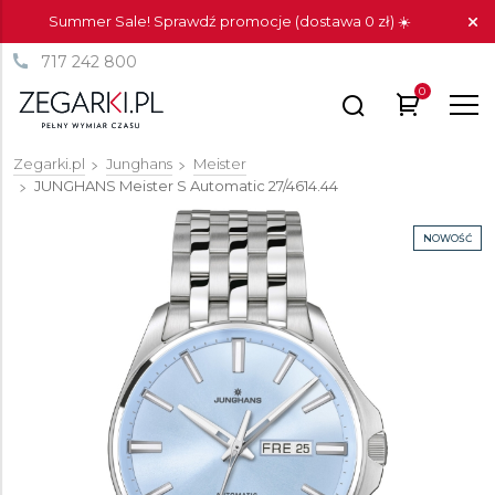
Summer Sale! Sprawdź promocje (dostawa 0 zł) ☀️
717 242 800
0
Zegarki.pl
Junghans
Meister
JUNGHANS Meister S Automatic
27/4614.44
NOWOŚĆ