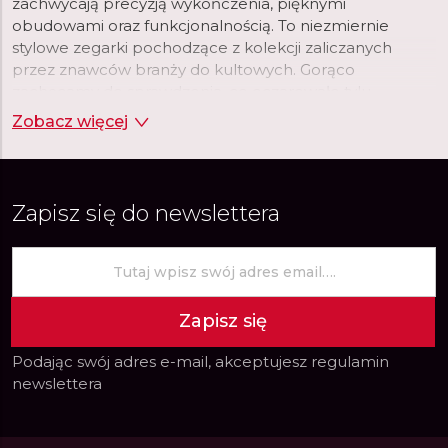
zachwycają precyzją wykończenia, pięknymi
obudowami oraz funkcjonalnością. To niezmiernie
stylowe zegarki pochodzące z kolekcji zaliczanych
przez znawców branży do kultowych. Gorąco
zachęcamy do sprawdzenia, co oczarowało tylu
wielbicieli uznanego producenta.
Zobacz więcej
Zapisz się do newslettera
Zapisz się
Podając swój adres e-mail, akceptujesz
regulamin
newslettera