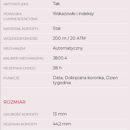
Tak
ANTYREFLEKS
Wskazówki i indeksy
POWŁOKA
LUMINESCENCYJNA
Stal
MATERIAŁ KOPERTY
200 m / 20 ATM
WODOODPORNOŚĆ
Automatyczny
MECHANIZM
J800.4
KALIBER MECHANIZMU
38 h
REZERWA CHODU
Data, Dokręcana koronka, Dzień
FUNKCJE
tygodnia
ROZMIAR
13 mm
GRUBOŚĆ KOPERTY
44,2 mm
ROZMIAR KOPERTY