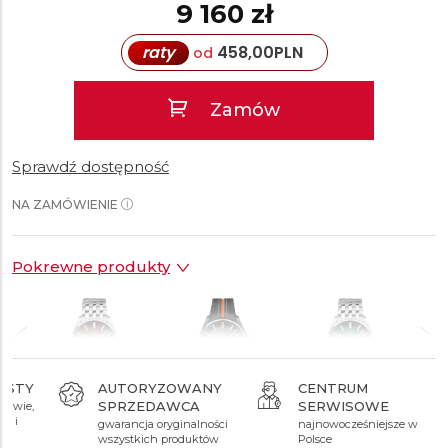
9 160 zł
raty
458,00
PLN
od
Zamów
Sprawdź dostępność
NA ZAMÓWIENIE
Pokrewne produkty
AUTORYZOWANY
CENTRUM
SPRZEDAWCA
SERWISOWE
9 160 zł
9 160 zł
9 200 zł
gwarancja oryginalności
najnowocześniejsze w
wszystkich produktów
Polsce