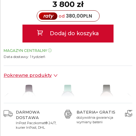
3 800 zł
raty
380,00
PLN
od
Dodaj do koszyka
MAGAZYN CENTRALNY
Data dostawy:
1 tydzień
Pokrewne produkty
DARMOWA
BATERIA+ GRATIS
DOSTAWA
dożywotnia gwarancja
3 800 zł
3 800 zł
3 800 zł
wymiany baterii
InPost Paczkomat® 24/7,
kurier InPost, DHL