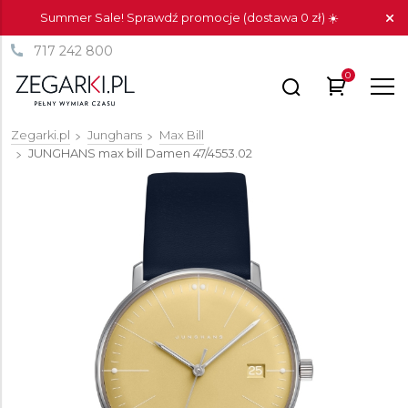
Summer Sale! Sprawdź promocje (dostawa 0 zł) ☀️
717 242 800
0
Zegarki.pl
Junghans
Max Bill
JUNGHANS max bill Damen
47/4553.02