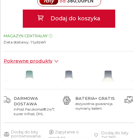
raty
380,00
PLN
od
Dodaj do koszyka
MAGAZYN CENTRALNY
Data dostawy:
1 tydzień
Pokrewne produkty
 GRATIS
ODBIÓR OSOBISTY
AUTORYZOWAN
SPRZEDAWCA
gwarancja
w salonach w Warszawie,
3 800 zł
3 800 zł
3 800 zł
rii
Wrocławiu, Poznaniu i
gwarancja oryginalno
Łodzi
wszystkich produktó
Dodaj do listy
Zapytanie o
Dodaj do listy
porównywania
życzeń
produkt