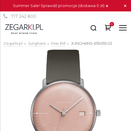
Summer Sale! Sprawdź promocje (dostawa 0 zł) ☀️
717 242 800
0
Zegarki.pl
Junghans
Max Bill
JUNGHANS
47/4555.02