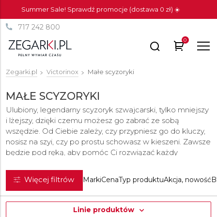
Summer Sale! Sprawdź promocje (dostawa 0 zł) ☀️
717 242 800
0
Zegarki.pl
Victorinox
Małe scyzoryki
MAŁE SCYZORYKI
Ulubiony, legendarny scyzoryk szwajcarski, tylko mniejszy
i lżejszy, dzięki czemu możesz go zabrać ze sobą
wszędzie. Od Ciebie zależy, czy przypniesz go do kluczy,
nosisz na szyi, czy po prostu schowasz w kieszeni. Zawsze
będzie pod ręką, aby pomóc Ci rozwiązać każdy
problem. Nie uwierzysz, jak często taki drobiazg może się
przydać.
Więcej filtrów
Marki
Cena
Typ produktu
Akcja, nowość
B
Linie produktów