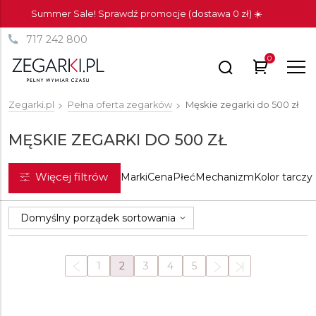
Summer Sale! Sprawdź promocje (dostawa 0 zł) ☀️
717 242 800
0
Zegarki.pl
Pełna oferta zegarków
Męskie zegarki do 500 zł
MĘSKIE ZEGARKI DO 500 ZŁ
Więcej filtrów
Marki
Cena
Płeć
Mechanizm
Kolor tarczy
1
2
3
4
5