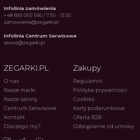
z przy
z przy
Infolinia zamówienia
+48 693 050 560 / 7:30 - 15:30
zamowienia@zegarki.pl
Infolinia Centrum Serwisowe
serwis@zegarki.pl
ZEGARKI.PL
Zakupy
O nas
Regulamin
Nasze marki
Polityka prywatności
Nasze salony
Cookies
Centrum Serwisowe
Karty podarunkowe
Kontakt
Oferta B2B
Dlaczego my?
Odstąpienie od umowy