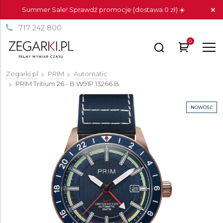
Summer Sale! Sprawdź promocje (dostawa 0 zł) ☀️
717 242 800
0
Zegarki.pl
PRIM
Automatic
PRIM Tritium 26 - B
W91P.13266.B
NOWOŚĆ