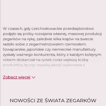
W czasach, gdy czechosłowackie przedsiębiorstwo
podjęło się próby rozwijania własnej, masowej produkcji
zegarków na rękę, zaledwie kilka krajów na świecie
radziło sobie z zegarmistrzowskim rzemiosłem.
Szwajcarskie, japońskie czy niemieckie manufaktury
zyskały ważnego konkurenta, który z każdym kolejnym
rokiem dostarczał na rynek coraz większą liczbę
produktów, łącząc wysoką jakość wykonania z
przystępną ceną.
Zobacz więcej
Do lat 90. ubiegłego wieku, produkowane przez Prim
zegarki sprzedawane były w setkach tysięcy
egzemplarzy rocznie. Spadek popularności związany
m.in. z pojawieniem się na rynku produktów wielu
NOWOŚCI ZE ŚWIATA ZEGARKÓW
zagranicznych marek trwał do 2008 roku, kiedy to
zegarek Prim triumfalnie powrócił za sprawą ELTON