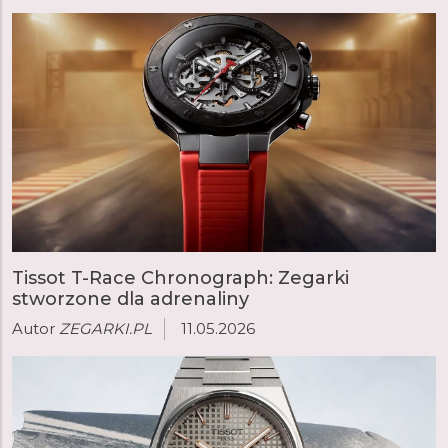
hodinarska, która stała się jedną z największych i
najważniejszych manufaktur zegarmistrzowskich w
Europie.
czytaj więcej
Tissot T-Race Chronograph: Zegarki
stworzone dla adrenaliny
Autor
ZEGARKI.PL
11.05.2026