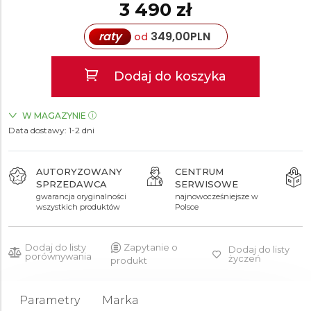
3 490 zł
raty
349,00
PLN
od
Dodaj do koszyka
W MAGAZYNIE
Data dostawy:
ZEGARKI.PL Sky Tower Wrocław
1-2 dni
TAK
AUTORYZOWANY
CENTRUM
SPRZEDAWCA
SERWISOWE
gwarancja oryginalności
najnowocześniejsze w
wszystkich produktów
Polsce
Dodaj do listy
Zapytanie o
Dodaj do listy
porównywania
życzeń
produkt
Parametry
Marka