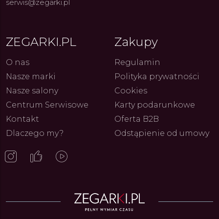
serwis@zegarki.pl
ue Constant: Pasja,
Fenomen marki Festina. Od
Alpina
ja i Dostępny Luksus z
kolarskich pasji do ikonicznych
Chron
ZEGARKI.PL
Zakupy
Genewy
kolekcji zegarków
Angels
27.07.2026
4.08.2026
ARKI.PL
Autor
ZEGARKI.PL
Autor
ZE
pierw
z przy
O nas
Regulamin
Nasze marki
Polityka prywatności
Nasze salony
Cookies
Centrum Serwisowe
Karty podarunkowe
Kontakt
Oferta B2B
Dlaczego my?
Odstąpienie od umowy