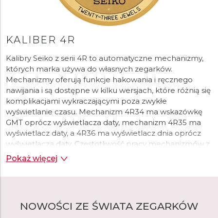
uniezależnienie się i samodzielna produkcja wszystkich
komponentów i części. Liczba innowacji
zegarmistrzowskich, patentów i pierwszych zegarków w
ciągu ponad 100 lat istnienia jest dowodem na to, że ta
KALIBER 4R
wizja zadziałała i nadal jest inspiracją. W 1913 roku
Kalibry Seiko z serii 4R to automatyczne mechanizmy,
Kintaro Hattori zaprezentował pierwszy japoński
których marka używa do własnych zegarków.
zegarek na rękę, Laurel, zapoczątkowując nową erę. W
Mechanizmy oferują funkcje hakowania i ręcznego
2024 roku marka świętuje 100 lat od pierwszego
nawijania i są dostępne w kilku wersjach, które różnią się
zegarka na rękę z Seiko na tarczy.
komplikacjami wykraczającymi poza zwykłe
Dostępne w wielu klasycznych i nowych wzorach
wyświetlanie czasu. Mechanizm 4R34 ma wskazówkę
zegarki Seiko można łatwo dostosować do swojego
GMT oprócz wyświetlacza daty, mechanizm 4R35 ma
stylu życia. W swoim portfolio marka Seiko oferuje
wyświetlacz daty, a 4R36 ma wyświetlacz dnia oprócz
sportowe i wytrzymałe modele z serii Prospex,
wyświetlacza daty. Częstotliwość pracy mechanizmów z
elegancki i towarzyski Presage, luksusową kolekcję King
serii 4R wynosi 21 600 wahnięć na godzinę, a rezerwa
Pokaż więcej
Seiko, sterowaną GPS i zasilaną energią słoneczną
chodu wynosi około 40 godzin.
kolekcję Astron lub popularną serię automatycznych
zegarków Seiko 5 Sports lub zasilaną energią słoneczną
kolekcję Solar.
NOWOŚCI ZE ŚWIATA ZEGARKÓW