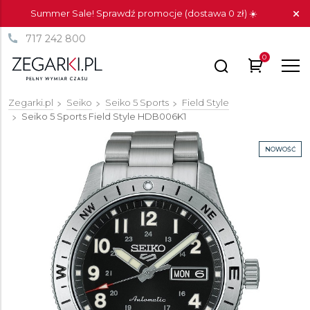
Summer Sale! Sprawdź promocje (dostawa 0 zł) ☀️
717 242 800
0
Zegarki.pl
Seiko
Seiko 5 Sports
Field Style
Seiko 5 Sports Field Style
HDB006K1
NOWOŚĆ