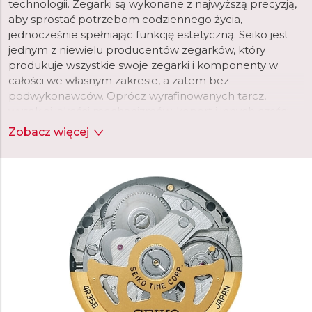
technologii. Zegarki są wykonane z najwyższą precyzją,
aby sprostać potrzebom codziennego życia,
jednocześnie spełniając funkcję estetyczną. Seiko jest
jednym z niewielu producentów zegarków, który
produkuje wszystkie swoje zegarki i komponenty w
całości we własnym zakresie, a zatem bez
podwykonawców. Oprócz wyrafinowanych tarcz,
wysokiej jakości mechanizmów, kopert i innych części,
Seiko produkuje we własnych fabrykach, na przykład
Zobacz więcej
smary stosowane w zegarkach lub powłoki
luminescencyjne. Gwarantuje to maksymalną jakość
produktu i kontrolę procesu produkcji.
Założyciel Seiko, Kintaro Hattori, urodził się w centrum
Tokio w 1860 roku. W 1881 roku, w wieku zaledwie 21 lat,
założył własną firmę "K. Hattori" zajmującą się hurtową i
detaliczną sprzedażą zegarków. W 1892 roku założył
własną manufakturę zegarów, a później zegarków, którą
nazwał "Seikosha". W języku japońskim termin "Seiko"
oznacza doskonały, minutowy lub udany, natomiast
"sha" oznacza dom. Jego celem było całkowite