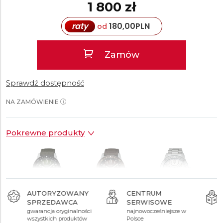
1 800 zł
raty
180,00
PLN
od
Zamów
Sprawdź dostępność
NA ZAMÓWIENIE
Pokrewne produkty
AUTORYZOWANY
CENTRUM
SPRZEDAWCA
SERWISOWE
1 700 zł
1 700 zł
1 800 zł
gwarancja oryginalności
najnowocześniejsze w
wszystkich produktów
Polsce