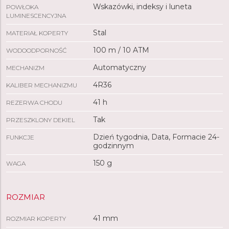
Wskazówki, indeksy i luneta
POWŁOKA
LUMINESCENCYJNA
Stal
MATERIAŁ KOPERTY
100 m / 10 ATM
WODOODPORNOŚĆ
Automatyczny
MECHANIZM
4R36
KALIBER MECHANIZMU
41 h
REZERWA CHODU
Tak
PRZESZKLONY DEKIEL
Dzień tygodnia, Data, Formacie 24-
FUNKCJE
godzinnym
150 g
WAGA
ROZMIAR
41 mm
ROZMIAR KOPERTY