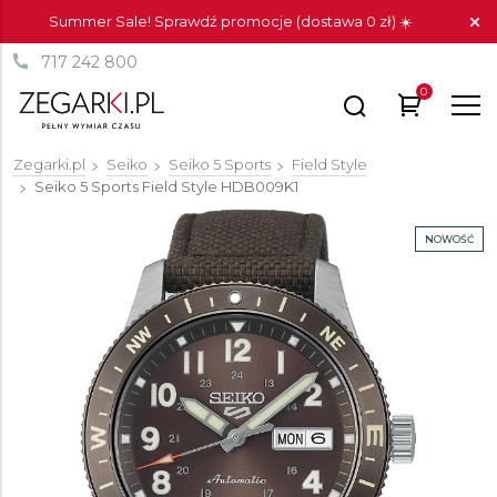
Summer Sale! Sprawdź promocje (dostawa 0 zł) ☀️
717 242 800
0
Zegarki.pl
Seiko
Seiko 5 Sports
Field Style
Seiko 5 Sports Field Style
HDB009K1
NOWOŚĆ