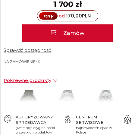
1 700 zł
raty
170,00
PLN
od
Zamów
Sprawdź dostępność
NA ZAMÓWIENIE
Pokrewne produkty
AUTORYZOWANY
CENTRUM
SPRZEDAWCA
SERWISOWE
1 700 zł
1 800 zł
1 800 zł
gwarancja oryginalności
najnowocześniejsze w
wszystkich produktów
Polsce