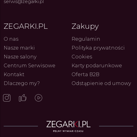
serwis@zegarki.pl
ue Constant: Pasja,
Fenomen marki Festina. Od
Alpina
ja i Dostępny Luksus z
kolarskich pasji do ikonicznych
Chron
ZEGARKI.PL
Zakupy
Genewy
kolekcji zegarków
Angels
27.07.2026
4.08.2026
ARKI.PL
Autor
ZEGARKI.PL
Autor
ZE
pierw
z przy
O nas
Regulamin
Nasze marki
Polityka prywatności
Nasze salony
Cookies
Centrum Serwisowe
Karty podarunkowe
Kontakt
Oferta B2B
Dlaczego my?
Odstąpienie od umowy