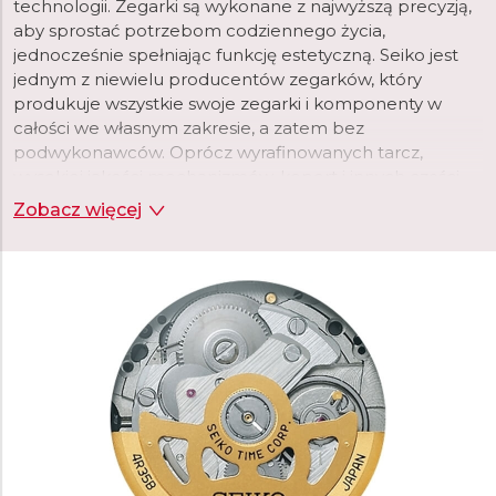
technologii. Zegarki są wykonane z najwyższą precyzją,
aby sprostać potrzebom codziennego życia,
jednocześnie spełniając funkcję estetyczną. Seiko jest
jednym z niewielu producentów zegarków, który
produkuje wszystkie swoje zegarki i komponenty w
całości we własnym zakresie, a zatem bez
podwykonawców. Oprócz wyrafinowanych tarcz,
wysokiej jakości mechanizmów, kopert i innych części,
Seiko produkuje we własnych fabrykach, na przykład
Zobacz więcej
smary stosowane w zegarkach lub powłoki
luminescencyjne. Gwarantuje to maksymalną jakość
produktu i kontrolę procesu produkcji.
Założyciel Seiko, Kintaro Hattori, urodził się w centrum
Tokio w 1860 roku. W 1881 roku, w wieku zaledwie 21 lat,
założył własną firmę "K. Hattori" zajmującą się hurtową i
detaliczną sprzedażą zegarków. W 1892 roku założył
własną manufakturę zegarów, a później zegarków, którą
nazwał "Seikosha". W języku japońskim termin "Seiko"
oznacza doskonały, minutowy lub udany, natomiast
"sha" oznacza dom. Jego celem było całkowite