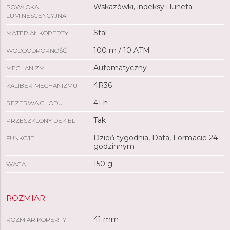
Wskazówki, indeksy i luneta
POWŁOKA
LUMINESCENCYJNA
Stal
MATERIAŁ KOPERTY
100 m / 10 ATM
WODOODPORNOŚĆ
Automatyczny
MECHANIZM
4R36
KALIBER MECHANIZMU
41 h
REZERWA CHODU
Tak
PRZESZKLONY DEKIEL
Dzień tygodnia, Data, Formacie 24-
FUNKCJE
godzinnym
150 g
WAGA
ROZMIAR
41 mm
ROZMIAR KOPERTY