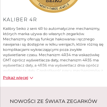
uniezależnienie się i samodzielna produkcja wszystkich
komponentów i części. Liczba innowacji
zegarmistrzowskich, patentów i pierwszych zegarków w
ciągu ponad 100 lat istnienia jest dowodem na to, że ta
KALIBER 4R
wizja zadziałała i nadal jest inspiracją. W 1913 roku
Kalibry Seiko z serii 4R to automatyczne mechanizmy,
Kintaro Hattori zaprezentował pierwszy japoński
których marka używa do własnych zegarków.
zegarek na rękę, Laurel, zapoczątkowując nową erę. W
Mechanizmy oferują funkcje hakowania i ręcznego
2024 roku marka świętuje 100 lat od pierwszego
nawijania i są dostępne w kilku wersjach, które różnią się
zegarka na rękę z Seiko na tarczy.
komplikacjami wykraczającymi poza zwykłe
Dostępne w wielu klasycznych i nowych wzorach
wyświetlanie czasu. Mechanizm 4R34 ma wskazówkę
zegarki Seiko można łatwo dostosować do swojego
GMT oprócz wyświetlacza daty, mechanizm 4R35 ma
stylu życia. W swoim portfolio marka Seiko oferuje
wyświetlacz daty, a 4R36 ma wyświetlacz dnia oprócz
sportowe i wytrzymałe modele z serii Prospex,
wyświetlacza daty. Częstotliwość pracy mechanizmów z
elegancki i towarzyski Presage, luksusową kolekcję King
serii 4R wynosi 21 600 wahnięć na godzinę, a rezerwa
Pokaż więcej
Seiko, sterowaną GPS i zasilaną energią słoneczną
chodu wynosi około 40 godzin.
kolekcję Astron lub popularną serię automatycznych
zegarków Seiko 5 Sports lub zasilaną energią słoneczną
kolekcję Solar.
NOWOŚCI ZE ŚWIATA ZEGARKÓW