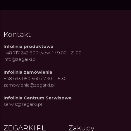
Kontakt
Infolinia produktowa
+48 717 242 800 wew. 1 / 9:00 - 21:00
info@zegarki.pl
Infolinia zamówienia
+48 693 050 560 / 7:30 - 15:30
zamowienia@zegarki.pl
Infolinia Centrum Serwisowe
serwis@zegarki.pl
ue Constant: Pasja,
Fenomen marki Festina. Od
Alpina
ja i Dostępny Luksus z
kolarskich pasji do ikonicznych
Chron
Genewy
kolekcji zegarków
Angels
27.07.2026
4.08.2026
ARKI.PL
Autor
ZEGARKI.PL
Autor
ZE
pierw
ZEGARKI.PL
Zakupy
z przy