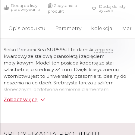
Dodaj do listy
Zapytanie o
Dodaj do listy
porównywania
życzeń
produkt
Opis produktu
Parametry
Kolekcja
Mark
Seiko Prospex Sea SUR595J1 to damski
zegarek
kwarcowy ze stalową bransoletą i zapięciem
motylkowym. Model ten posiada kopertę ze stali
szlachetnej o średnicy 34 mm. Dzięki klasycznemu
wzornictwu jest to uniwersalny
czasomierz
, idealny do
noszenia na co dzień. Srebrzysta tarcza z szlifem
słonecznym, ozdobiona ośmioma diamentami,
chroniona jest przez wytrzymałe
szkło
szafirowe z
Zobacz więcej
powłoką antyrefleksyjną. Zarówno nakładane indeksy,
jak i
wskazówki
pokryto masą luminescencyjną
LumiBrite
, co zapewnia doskonałą czytelność w słabym
świetle.
Zegarek
napędzany jest niezawodnym
mechanizmem kwarcowym 6N01, charakteryzującym
SPECYFIKACJA PRODUKTU