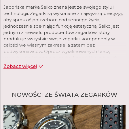
Japońska marka Seiko znana jest ze swojego stylu i
technologii. Zegarki są wykonane z najwyższą precyzją,
aby sprostać potrzebom codziennego życia,
jednocześnie spełniając funkcję estetyczną. Seiko jest
jednym z niewielu producentów zegarków, który
produkuje wszystkie swoje zegarki i komponenty w
całości we własnym zakresie, a zatem bez
podwykonawców. Oprócz wyrafinowanych tarcz,
wysokiej jakości mechanizmów, kopert i innych części,
Seiko produkuje we własnych fabrykach, na przykład
Zobacz więcej
smary stosowane w zegarkach lub powłoki
luminescencyjne. Gwarantuje to maksymalną jakość
produktu i kontrolę procesu produkcji.
NOWOŚCI ZE ŚWIATA ZEGARKÓW
Założyciel Seiko, Kintaro Hattori, urodził się w centrum
Tokio w 1860 roku. W 1881 roku, w wieku zaledwie 21 lat,
założył własną firmę "K. Hattori" zajmującą się hurtową i
detaliczną sprzedażą zegarków. W 1892 roku założył
własną manufakturę zegarów, a później zegarków, którą
nazwał "Seikosha". W języku japońskim termin "Seiko"