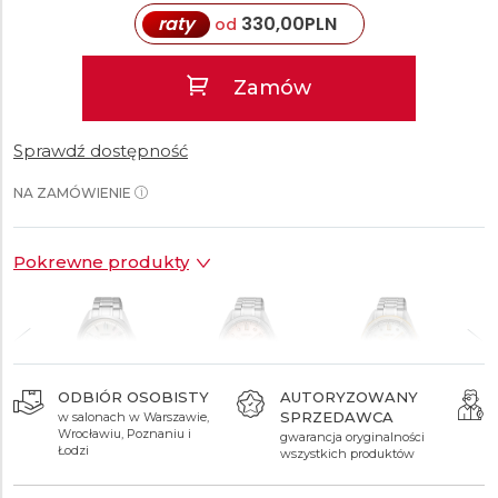
raty
330,00
PLN
od
Zamów
Sprawdź dostępność
NA ZAMÓWIENIE
Pokrewne produkty
ODBIÓR OSOBISTY
AUTORYZOWANY
SPRZEDAWCA
w salonach w Warszawie,
3 300 zł
3 300 zł
4 800 zł
Wrocławiu, Poznaniu i
gwarancja oryginalności
Łodzi
wszystkich produktów