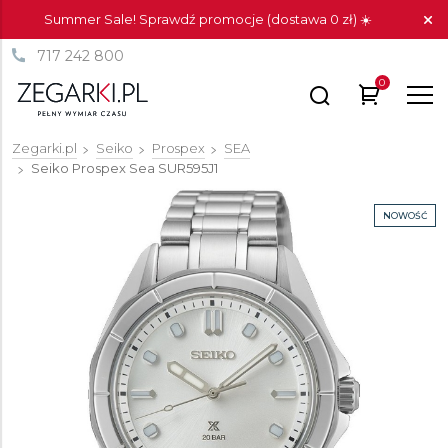
Summer Sale! Sprawdź promocje (dostawa 0 zł) ☀️
717 242 800
0
Zegarki.pl
Seiko
Prospex
SEA
Seiko Prospex Sea
SUR595J1
NOWOŚĆ