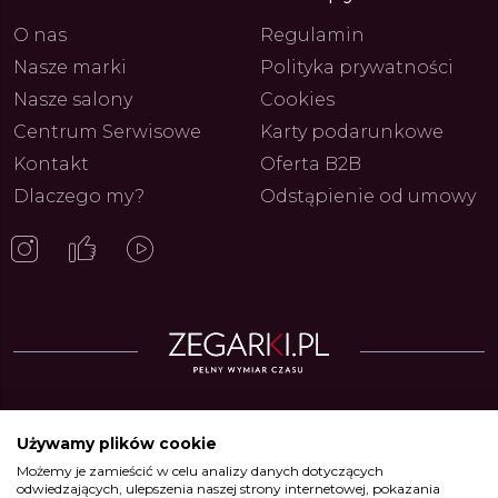
O nas
Regulamin
Nasze marki
Polityka prywatności
Nasze salony
Cookies
Centrum Serwisowe
Karty podarunkowe
Kontakt
Oferta B2B
Dlaczego my?
Odstąpienie od umowy
Zegarki w ofercie
Używamy plików cookie
Możemy je zamieścić w celu analizy danych dotyczących
Zegarki Alpina
•
Zegarki Atlantic
•
Zegarki Błonie
•
Zegarki Boccia
odwiedzających, ulepszenia naszej strony internetowej, pokazania
Titanium
•
Zegarki Calypso
•
Zegarki Candino
•
Zegarki Casio
•
Zegarki