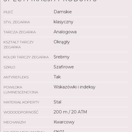
się dokładnością rzędu ±15 sekund na miesiąc. Dzięki
klasie wodoszczelności 20 ATM model ten nadaje się do
Damskie
PŁEĆ
nurkowania.
klasyczny
STYL ZEGARKA
Analogowa
TARCZA ZEGARKA
Okrągły
KSZTAŁT TARCZY
ZEGARKA
Srebrny
KOLOR TARCZY ZEGARKA
Szafirowe
SZKŁO
Tak
ANTYREFLEKS
Wskazówki i indeksy
POWŁOKA
LUMINESCENCYJNA
Stal
MATERIAŁ KOPERTY
200 m / 20 ATM
WODOODPORNOŚĆ
Kwarcowy
MECHANIZM