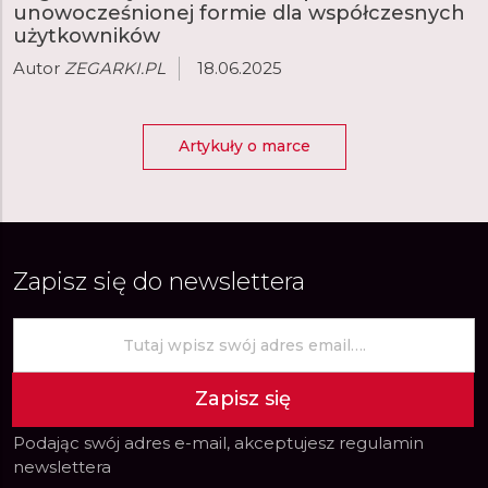
unowocześnionej formie dla współczesnych
użytkowników
Autor
ZEGARKI.PL
18.06.2025
Artykuły o marce
Zapisz się do newslettera
Zapisz się
Podając swój adres e-mail, akceptujesz
regulamin
newslettera