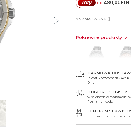
raty
480,00
PLN
od
Spinki do mankietów
Luminox
Sterowane radiowo
Sterowane radiowo
Seiko
Boccia
Mido
Sterowane GPS
Swatch
NA ZAMÓWIENIE
on
Mondaine
Timex
Pokrewne produkty
DARMOWA DOSTAW
InPost Paczkomat® 24/7, kur
3 300 zł
3 300 
DHL
ODBIÓR OSOBISTY
w salonach w Warszawie, W
Poznaniu i Łodzi
CENTRUM SERWISO
najnowocześniejsze w Pols