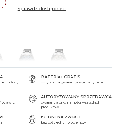
 Titanium
Xicorr
Srebrne
Srebrne
Brąz
Sprawdź dostępność
Niebieskie
Niebieskie
Czarne
Czarne
Zielone
Czerwone
Zielone
Perłowe
A
BATERIA+ GRATIS
ier InPost,
dożywotnia gwarancja wymiany baterii
zł
3 300 zł
3 300 zł
AUTORYZOWANY SPRZEDAWCA
rocławiu,
gwarancja oryginalności wszystkich
produktów
WE
60 DNI NA ZWROT
ce
bez pośpiechu i problemów