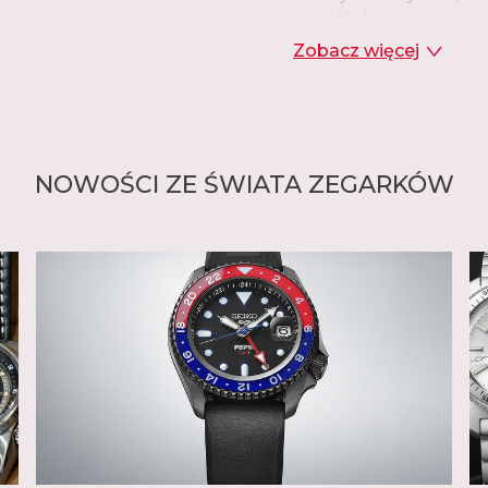
powłoki luminescencyjn
kontrolę procesu produk
Zobacz więcej
Założyciel Seiko, Kintar
roku. W 1881 roku, w wie
Hattori" zajmującą się 
roku założył własną ma
nazwał "Seikosha". W j
NOWOŚCI ZE ŚWIATA ZEGARKÓW
doskonały, minutowy lu
celem było całkowite un
wszystkich komponentów
patentów i pierwszych z
dowodem na to, że ta wiz
Kintaro Hattori zapreze
Laurel, zapoczątkowują
od pierwszego zegarka n
Dostępne w wielu klas
łatwo dostosować do sw
Seiko oferuje sportowe 
towarzyski Presage, luk