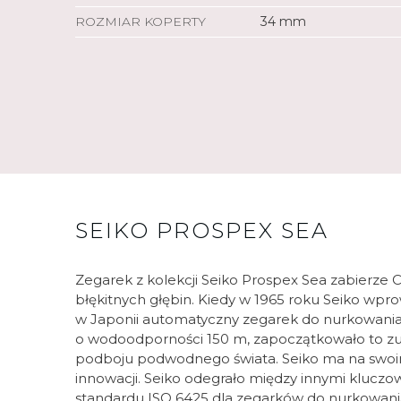
ROZMIAR KOPERTY
34 mm
SEIKO PROSPEX SEA
Zegarek z kolekcji Seiko Prospex Sea zabierze 
błękitnych głębin. Kiedy w 1965 roku Seiko wpr
w Japonii automatyczny zegarek do nurkowania
o wodoodporności 150 m, zapoczątkowało to z
podboju podwodnego świata. Seiko ma na swoim
innowacji. Seiko odegrało między innymi kluczo
standardu ISO 6425 dla zegarków do nurkowania