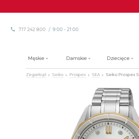
/ 9:00 - 21:00
717 242 800
Męskie
Damskie
Dziecięce
Zegarki.pl
Seiko
Prospex
SEA
Seiko Prospex 
Sprawdź
Sprawdź
Paski | Bransolety
Alpina
Styl / rodzaj zegarka
Styl / rodzaj zegarka
Rotomaty
DOXA
Słow
Nowości
Nowości
Atlantic
Eleganckie
Eleganckie
Edifice
Edycje Limitowane
Edycje Limitowane
Błonie
Klasyczne
Klasyczne
Festina
Wyprzedaż zegarków
Wyprzedaż zegarków
Boccia Titanium
Sportowe
Sportowe
FLIK-F
Calypso
Luksusowe
Luksusowe
Frederi
Candino
Nurkowe
Nurkowe
G-Shoc