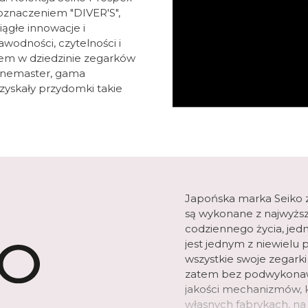
oznaczeniem "DIVER'S",
iągłe innowacje i
wodności, czytelności i
erem w dziedzinie zegarków
inemaster, gama
zyskały przydomki takie
Japońska marka Seiko zn
są wykonane z najwyższ
codziennego życia, jedn
jest jednym z niewielu
wszystkie swoje zegark
zatem bez podwykonawc
jakości mechanizmów, k
własnych fabrykach, na