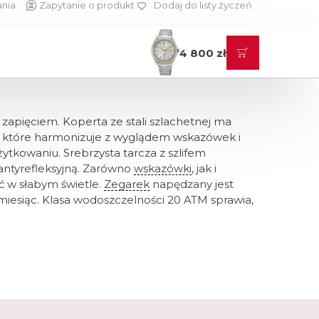
ania
Zapytanie o produkt
Dodaj do listy życzeń
4 800 zł
apięciem. Koperta ze stali szlachetnej ma
, które harmonizuje z wyglądem wskazówek i
tkowaniu. Srebrzysta tarcza z szlifem
antyrefleksyjną. Zarówno
wskazówki
, jak i
ć w słabym świetle.
Zegarek
napędzany jest
siąc. Klasa wodoszczelności 20 ATM sprawia,