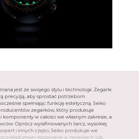
ana jest ze swojego stylu i technologii. Zegarki
ą precyzją, aby sprostać potrzebom
ocześnie spełniając funkcję estetyczną. Seiko
 producentów zegarków, który produkuje
i i komponenty w całości we własnym zakresie, a
ów. Oprócz wyrafinowanych tarcz, wysokiej
opert i innych części, Seiko produkuje we
 przykład smary stosowane w zegarkach lub