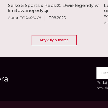
zasilaną energią słonec
Seiko 5 Sports x Pepsi®: Dwie legendy w
L
automatycznych zegarkó
limitowanej edycji
u
słoneczną kolekcję Sola
w
Autor
ZEGARKI.PL
7.08.2025
A
Artykuły o marce
era
Podają
newsl