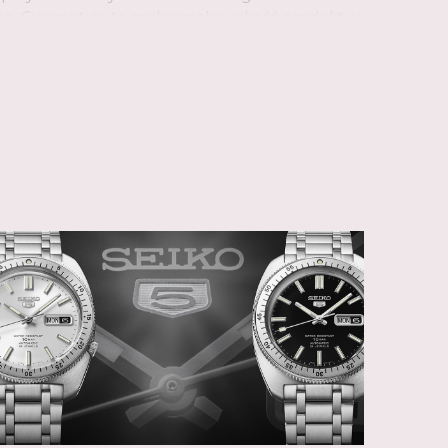
e. Gwarantuje to maksymalną jakość produktu i
cji.
o Hattori, urodził się w centrum Tokio w 1860
ku zaledwie 21 lat, założył własną firmę "K.
hurtową i detaliczną sprzedażą zegarków. W 1892
nufakturę zegarów, a później zegarków, którą
ęzyku japońskim termin "Seiko" oznacza
b udany, natomiast "sha" oznacza dom. Jego
iezależnienie się i samodzielna produkcja
 i części. Liczba innowacji zegarmistrzowskich,
egarków w ciągu ponad 100 lat istnienia jest
ja zadziałała i nadal jest inspiracją. W 1913 roku
ntował pierwszy japoński zegarek na rękę,
c nową erę. W 2024 roku marka świętuje 100 lat
a rękę z Seiko na tarczy.
ycznych i nowych wzorach zegarki Seiko można
ojego stylu życia. W swoim portfolio marka
i wytrzymałe modele z serii Prospex, elegancki i
susową kolekcję King Seiko, sterowaną GPS i