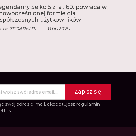
zną kolekcję Astron lub popularną serię
egendarny Seiko 5 z lat 60. powraca w
w Seiko 5 Sports lub zasilaną energią
nowocześnionej formie dla
r.
spółczesnych użytkowników
utor
ZEGARKI.PL
18.06.2025
Zapisz się
c swój adres e-mail, akceptujesz
regulamin
ettera