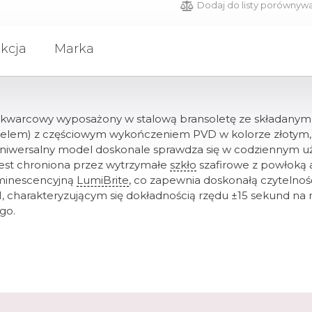
Dodaj do listy porównyw
kcja
Marka
kwarcowy wyposażony w stalową bransoletę ze składanym z
bezelem) z częściowym wykończeniem PVD w kolorze złotym
niwersalny model doskonale sprawdza się w codziennym uży
est chroniona przez wytrzymałe
szkło
szafirowe z powłoką 
minescencyjną
LumiBrite
, co zapewnia doskonałą czytelnoś
rakteryzującym się dokładnością rzędu ±15 sekund na mie
go.