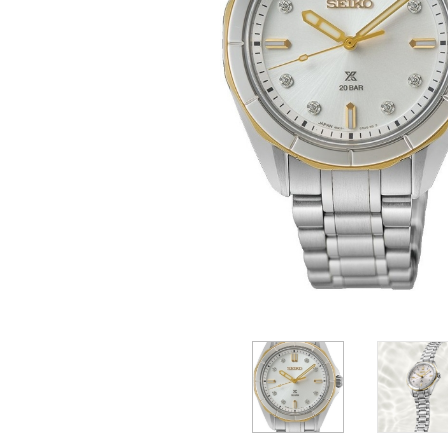
Casio
Militarne
Smartwatch
Garmin
Certina
Lotnicze
Retro
Guess
Citizen
Smartwatch
Hamilt
Retro
Kieszonkowe
Pochodzenie
Polskie
Szwajcarskie
Japońskie
Niemieckie