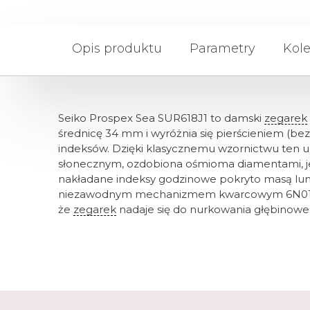
Opis produktu
Parametry
Kole
Seiko Prospex Sea SUR618J1 to damski
zegarek
średnicę 34 mm i wyróżnia się pierścieniem (
indeksów. Dzięki klasycznemu wzornictwu ten u
słonecznym, ozdobiona ośmioma diamentami, j
nakładane indeksy godzinowe pokryto masą lu
niezawodnym mechanizmem kwarcowym 6N01, cha
że ​​
zegarek
nadaje się do nurkowania głębinowe