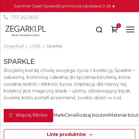
Summer Sale! Sprawdź promocje (dostawa 0 zł) ☀️
717 242 800
0
Zegarki.pl
LOEE
Sparkle
SPARKLE
Rozjaśnij każdą chwilę swojego życia z kolekcją Sparkle –
zabawną, kolorową i idealną do łączenia biżuterią, która
uosabia radość i lekkość bycia. Inspiracją dla nazwy tej
kolekcji jest magiczny blask – ulotny, olśniewający błysk
światła, który potrafi przemienić zwykły dzień w coś
wyjątkowego.
Więcej filtrów
Marki
Cena
Rodzaj biżuterii
Materiał biżute
Linie produktów