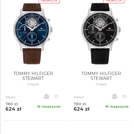
PROMOCJA
PROMOCJA
Lorenzo
Matthew
Stewart
Tyson
Wesley
TOMMY HILFIGER
TOMMY HILFIGER
STEWART
STEWART
1710629
1710605
Męskie
Męskie
780 zł
780 zł
W magazynie
W magazynie
624 zł
624 zł