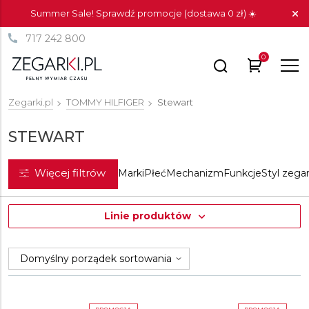
Summer Sale! Sprawdź promocje (dostawa 0 zł) ☀️
717 242 800
0
Zegarki.pl
TOMMY HILFIGER
Stewart
STEWART
Więcej filtrów
Marki
Płeć
Mechanizm
Funkcje
Styl zega
Linie produktów
Clark
Henry