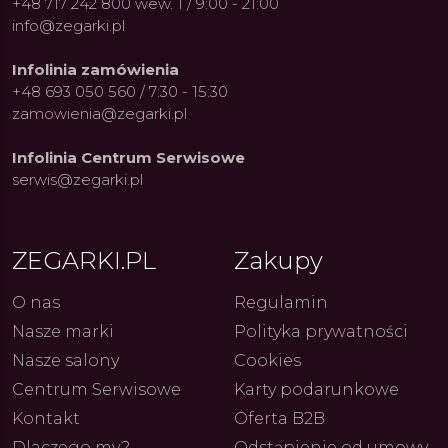
+48 717 242 800 wew. 1 / 9:00 - 21:00
info@zegarki.pl
Infolinia zamówienia
+48 693 050 560 / 7:30 - 15:30
zamowienia@zegarki.pl
Infolinia Centrum Serwisowe
serwis@zegarki.pl
ZEGARKI.PL
Zakupy
O nas
Regulamin
Nasze marki
Polityka prywatności
Nasze salony
Cookies
Centrum Serwisowe
Karty podarunkowe
Kontakt
Oferta B2B
Dlaczego my?
Odstąpienie od umowy