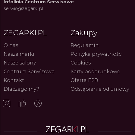
Infolinia Centrum Serwisowe
serwis@zegarki.pl
ue Constant: Pasja,
Fenomen marki Festina. Od
Alpina
ja i Dostępny Luksus z
kolarskich pasji do ikonicznych
Chron
ZEGARKI.PL
Zakupy
Genewy
kolekcji zegarków
Angels
27.07.2026
4.08.2026
ARKI.PL
Autor
ZEGARKI.PL
Autor
ZE
pierw
z przy
O nas
Regulamin
Nasze marki
Polityka prywatności
Nasze salony
Cookies
Centrum Serwisowe
Karty podarunkowe
Kontakt
Oferta B2B
Dlaczego my?
Odstąpienie od umowy