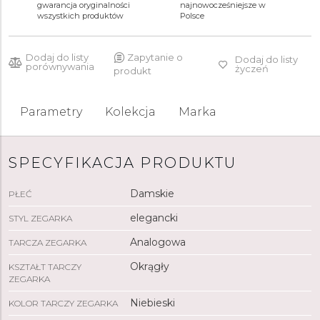
4 000 zł
4 600 zł
4 400 zł
gwarancja oryginalności
najnowocześniejsze w
wszystkich produktów
Polsce
Dodaj do listy
Zapytanie o
Dodaj do listy
porównywania
życzeń
produkt
Parametry
Kolekcja
Marka
SPECYFIKACJA PRODUKTU
Damskie
PŁEĆ
elegancki
STYL ZEGARKA
Analogowa
TARCZA ZEGARKA
Okrągły
KSZTAŁT TARCZY
ZEGARKA
Niebieski
KOLOR TARCZY ZEGARKA