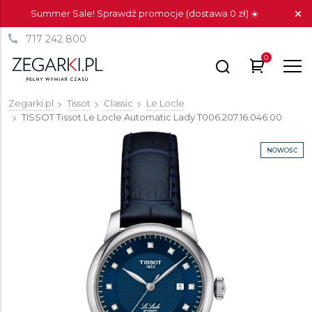
Summer Sale! Sprawdź promocje (dostawa 0 zł) ☀️
717 242 800
0
Zegarki.pl
Tissot
Classic
Le Locle
TISSOT Tissot Le Locle Automatic Lady
T006.207.16.046.00
NOWOŚĆ