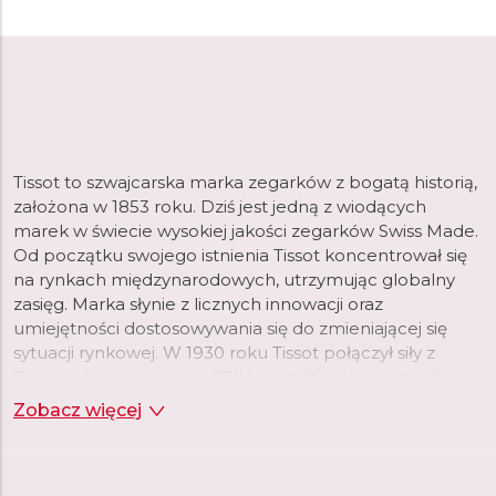
Tissot to szwajcarska marka zegarków z bogatą historią,
założona w 1853 roku. Dziś jest jedną z wiodących
marek w świecie wysokiej jakości zegarków Swiss Made.
Od początku swojego istnienia Tissot koncentrował się
na rynkach międzynarodowych, utrzymując globalny
zasięg. Marka słynie z licznych innowacji oraz
umiejętności dostosowywania się do zmieniającej się
sytuacji rynkowej. W 1930 roku Tissot połączył siły z
Omegą, tworząc grupę SSIH, co później przyczyniło się
do powstania Swatch Group.
Zobacz więcej
Tissot oferuje dziś bogaty asortyment zegarków różnych
kategorii. Marka proponuje modele inspirowane swoją
bogatą historią, jak seria Heritage czy Classic, a także