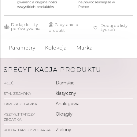
8 500 zł
4 000 zł
4 400 zł
gwarancja oryginalności
najnowocześniejsze w
wszystkich produktów
Polsce
Dodaj do listy
Zapytanie o
Dodaj do listy
porównywania
życzeń
produkt
Parametry
Kolekcja
Marka
SPECYFIKACJA PRODUKTU
Damskie
PŁEĆ
klasyczny
STYL ZEGARKA
Analogowa
TARCZA ZEGARKA
Okrągły
KSZTAŁT TARCZY
ZEGARKA
Zielony
KOLOR TARCZY ZEGARKA