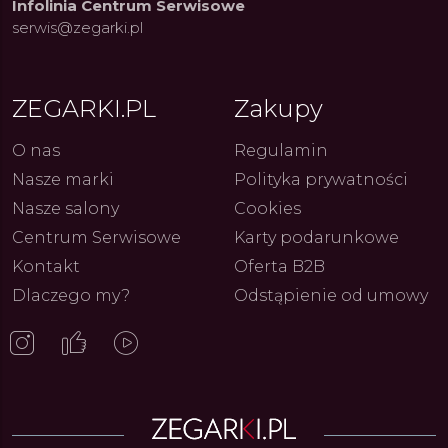
Infolinia Centrum Serwisowe
serwis@zegarki.pl
ue Constant: Pasja,
Fenomen marki Festina. Od
Alpina
ja i Dostępny Luksus z
kolarskich pasji do ikonicznych
Chron
ZEGARKI.PL
Zakupy
Genewy
kolekcji zegarków
Angels
27.07.2026
4.08.2026
ARKI.PL
Autor
ZEGARKI.PL
Autor
ZE
pierw
z przy
O nas
Regulamin
Nasze marki
Polityka prywatności
Nasze salony
Cookies
Centrum Serwisowe
Karty podarunkowe
Kontakt
Oferta B2B
Dlaczego my?
Odstąpienie od umowy