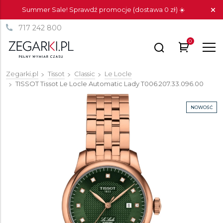
Summer Sale! Sprawdź promocje (dostawa 0 zł) ☀️
717 242 800
0
Zegarki.pl
Tissot
Classic
Le Locle
TISSOT Tissot Le Locle Automatic Lady
T006.207.33.096.00
NOWOŚĆ