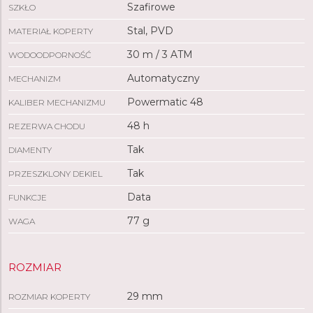
Szafirowe
SZKŁO
Stal, PVD
MATERIAŁ KOPERTY
30 m / 3 ATM
WODOODPORNOŚĆ
Automatyczny
MECHANIZM
Powermatic 48
KALIBER MECHANIZMU
48 h
REZERWA CHODU
Tak
DIAMENTY
Tak
PRZESZKLONY DEKIEL
Data
FUNKCJE
77 g
WAGA
ROZMIAR
29 mm
ROZMIAR KOPERTY