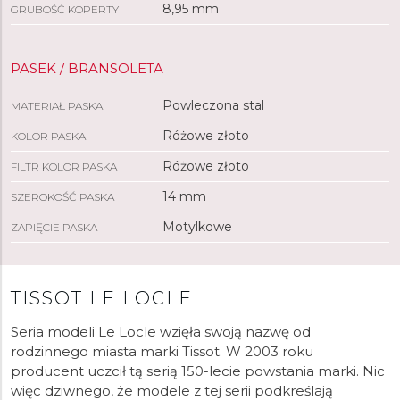
8,95 mm
GRUBOŚĆ KOPERTY
PASEK / BRANSOLETA
Powleczona stal
MATERIAŁ PASKA
Różowe złoto
KOLOR PASKA
Różowe złoto
FILTR KOLOR PASKA
14 mm
SZEROKOŚĆ PASKA
Motylkowe
ZAPIĘCIE PASKA
TISSOT LE LOCLE
Seria modeli Le Locle wzięła swoją nazwę od
rodzinnego miasta marki Tissot. W 2003 roku
producent uczcił tą serią 150-lecie powstania marki. Nic
więc dziwnego, że modele z tej serii podkreślają