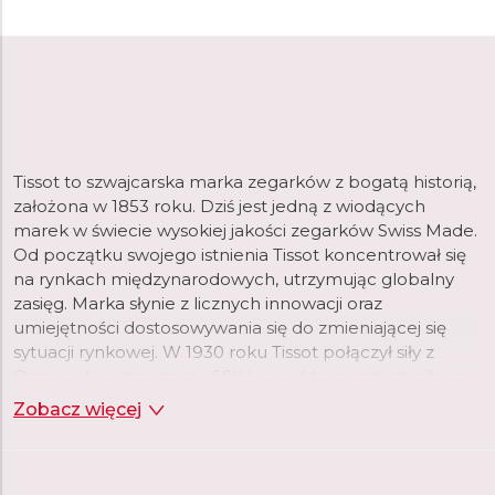
Tissot to szwajcarska marka zegarków z bogatą historią,
założona w 1853 roku. Dziś jest jedną z wiodących
marek w świecie wysokiej jakości zegarków Swiss Made.
Od początku swojego istnienia Tissot koncentrował się
na rynkach międzynarodowych, utrzymując globalny
zasięg. Marka słynie z licznych innowacji oraz
umiejętności dostosowywania się do zmieniającej się
sytuacji rynkowej. W 1930 roku Tissot połączył siły z
Omegą, tworząc grupę SSIH, co później przyczyniło się
do powstania Swatch Group.
Zobacz więcej
Tissot oferuje dziś bogaty asortyment zegarków różnych
kategorii. Marka proponuje modele inspirowane swoją
bogatą historią, jak seria Heritage czy Classic, a także