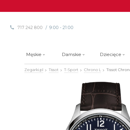
/ 9:00 - 21:00
717 242 800
Męskie
Damskie
Dziecięce
Zegarki.pl
Tissot
T-Sport
Chrono L
Tissot Chro
Sprawdź
Sprawdź
Paski | Bransolety
Alpina
Styl / rodzaj zegarka
Styl / rodzaj zegarka
Rotomaty
DOXA
Słow
Nowości
Nowości
Atlantic
Eleganckie
Eleganckie
Edifice
Edycje Limitowane
Edycje Limitowane
Błonie
Klasyczne
Klasyczne
Festina
Wyprzedaż zegarków
Wyprzedaż zegarków
Boccia Titanium
Sportowe
Sportowe
FLIK-F
Calypso
Luksusowe
Luksusowe
Frederi
Candino
Nurkowe
Nurkowe
G-Shoc