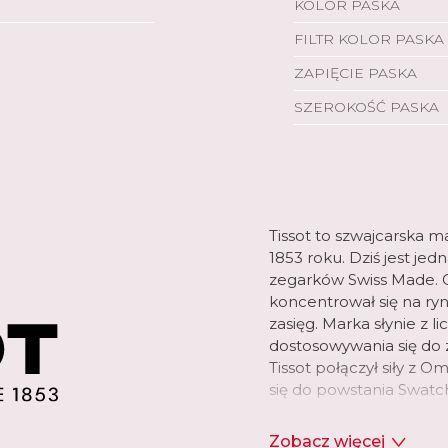
KOLOR PASKA
FILTR KOLOR PASKA
ZAPIĘCIE PASKA
SZEROKOŚĆ PASKA
Tissot to szwajcarska m
1853 roku. Dziś jest je
zegarków Swiss Made. O
koncentrował się na r
zasięg. Marka słynie z l
dostosowywania się do z
Tissot połączył siły z 
się do powstania Swatc
Tissot oferuje dziś bog
Zobacz więcej