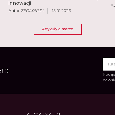
innowacji
A
Autor
ZEGARKI.PL
15.01.2026
Artykuły o marce
era
Podają
newsl