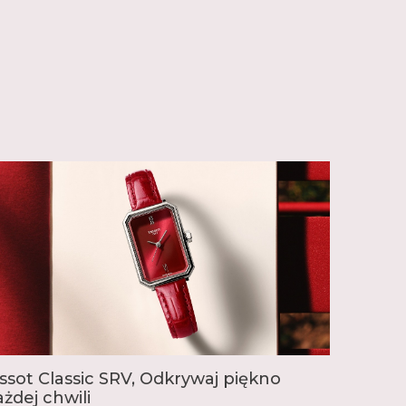
 inspirowane swoją bogatą historią, jak seria
także zegarki wyjątkowe w swojej klasie. Seria T-
zne zegarki kieszonkowe, od których
 Tissot, natomiast seria T-Touch to nowoczesne,
 ekranem dotykowym. Wyjątkowe są także
ota, jak seria T-Gold. W linii T-Sport znajdziemy
ortowych, nawiązujących do tradycji marki,
a oficjalnym chronometrażystą wyścigów
e jest zaangażowana w różne dyscypliny
otorowych, przez kolarstwo, szermierkę,
enis.
 popularnością cieszy się seria PRX ze
ą, dostępna w wielu wersjach różniących się
 kolorem, materiałami i mechanizmem. Inne
legant Gentleman oraz nurkowy Seastar. W
jdzie idealny zegarek dla siebie.
issot Classic SRV, Odkrywaj piękno
ażdej chwili