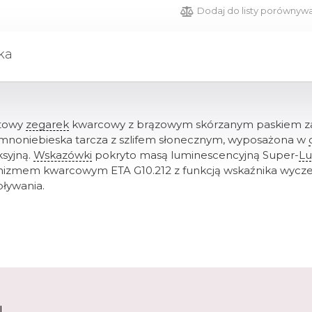
Dodaj do listy porównyw
ka
rtowy
zegarek
kwarcowy z brązowym skórzanym paskiem zap
iemnoniebieska tarcza z szlifem słonecznym, wyposażona w
ksyjną.
Wskazówki
pokryto masą luminescencyjną Super-
L
zmem kwarcowym ETA G10.212 z funkcją wskaźnika wyczerp
pływania.
U