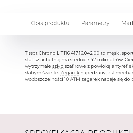
Opis produktu
Parametry
Mar
Tissot Chrono L T116.417.16.042.00 to męski, spo
stali szlachetnej ma średnicę 42 milimetrów. C
wytrzymałe
szkło
szafirowe z powłoką antyrefle
słabym świetle.
Zegarek
napędzany jest mechani
wodoszczelności 10 ATM
zegarek
nadaje się do 
SPECYFIKACJA PRODUKT