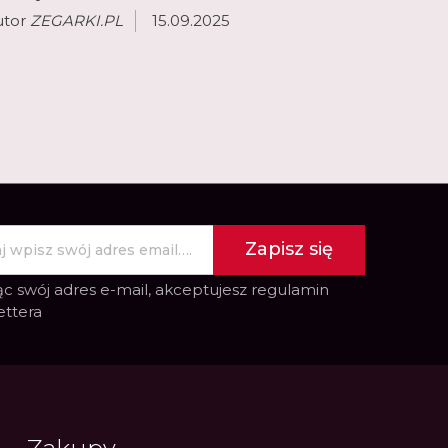
utor
ZEGARKI.PL
15.09.2025
Zapisz się
c swój adres e-mail, akceptujesz
regulamin
ettera