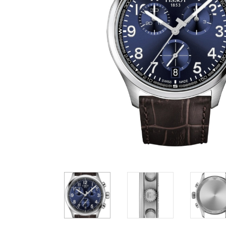
Casio
Militarne
Smartwatch
Garmin
Certina
Lotnicze
Retro
Guess
Citizen
Smartwatch
Hamilt
Retro
Kieszonkowe
Pochodzenie
Polskie
Szwajcarskie
Japońskie
Niemieckie