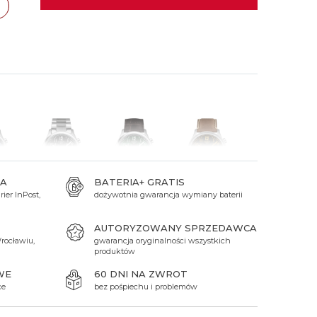
 Titanium
Xicorr
Srebrne
Srebrne
Brąz
Niebieskie
Niebieskie
zawa
TAK
Czarne
Czarne
cław
TAK
Zielone
Czerwone
Zielone
Perłowe
A
BATERIA+ GRATIS
ier InPost,
dożywotnia gwarancja wymiany baterii
zł
1 950 zł
1 750 zł
1 750 zł
AUTORYZOWANY SPRZEDAWCA
rocławiu,
gwarancja oryginalności wszystkich
produktów
WE
60 DNI NA ZWROT
ce
bez pośpiechu i problemów