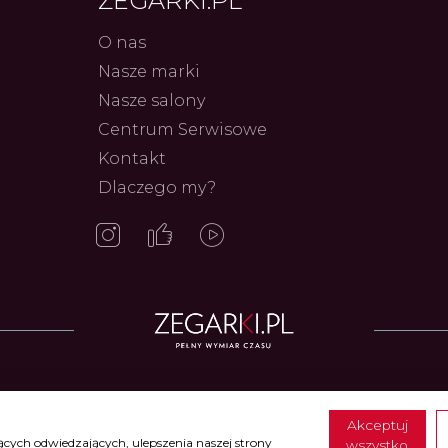
ZEGARKI.PL
O nas
Nasze marki
Nasze salony
Frederiq
Innowac
Centrum Serwisowe
Serca 
Autor
ZEG
Kontakt
Dlaczego my?
Zegarki w ofercie
Akceptuj
ccia Titanium
•
Zegarki Calypso
•
Zegarki Candino
•
Zegarki Casio
•
Zegarki Cer
cych odwiedzających, ulepszenia naszej strony
wszystko