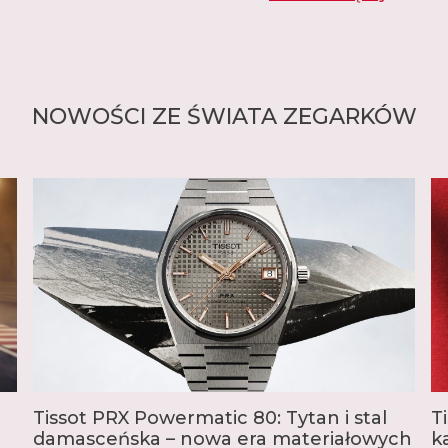
Marka proponuje modele
Heritage czy Classic, a 
Pocket obejmuje klasyc
rozpoczęła się historia
inteligentne zegarki z
modele z prawdziwego zł
NOWOŚCI ZE ŚWIATA ZEGARKÓW
szeroki wybór modeli sp
która od 1938 roku był
narciarskich, a obecni
sportowe, od sportów m
koszykówkę, hokej, po t
W ostatnich latach dużą
zintegrowaną bransolet
funkcjami, rozmiarem,
popularne modele to E
ofercie Tissot każdy zna
Tissot PRX Powermatic 80: Tytan i stal
T
damasceńska – nowa era materiałowych
k