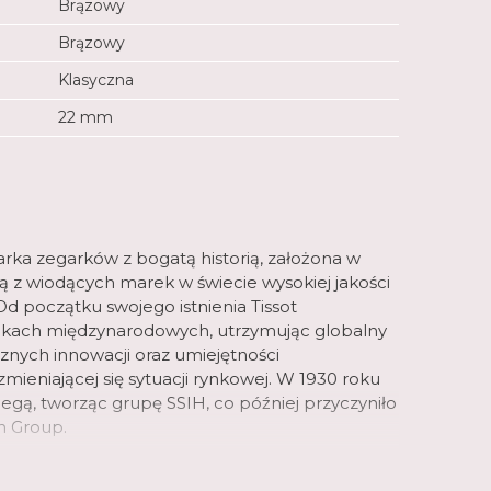
Brązowy
Brązowy
Klasyczna
22 mm
arka zegarków z bogatą historią, założona w
dną z wiodących marek w świecie wysokiej jakości
d początku swojego istnienia Tissot
ynkach międzynarodowych, utrzymując globalny
icznych innowacji oraz umiejętności
mieniającej się sytuacji rynkowej. W 1930 roku
Omegą, tworząc grupę SSIH, co później przyczyniło
h Group.
aty asortyment zegarków różnych kategorii.