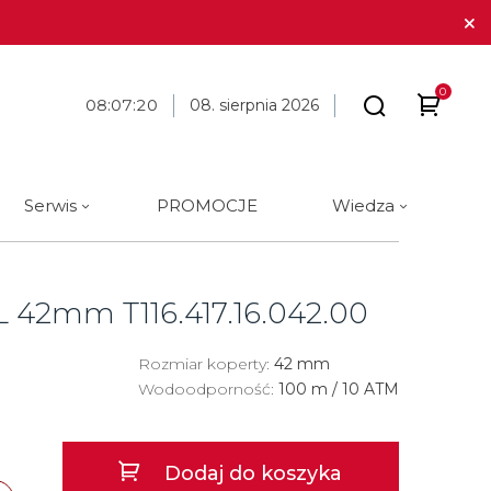
0
08
:
07
:
21
08. sierpnia 2026
Serwis
PROMOCJE
Wiedza
arki
 marki
óra i długopisy
BLOG
Tissot
Cechy
Cechy
Galanteria skórzana
Materiał
Materiał
o L 42mm
T116.417.16.042.00
ue Constant
ique Constant
Tommy Hilfiger
Analog
Analog
Stalowe
Stalowe
Traser
Rozmiar koperty:
Cyfrowe
Cyfrowe
42 mm
Tytanowe
Tytanowe
Wodoodporność:
100 m / 10 ATM
a
Union Glashütte
Okrągłe
Okrągłe
Ceramiczne
Ceramiczne
Victorinox
Kwadratowe
Kwadratowe
Carbon
Złote
Dodaj do koszyka
a
Wenger
Złote
Złote
Złote
Brąz