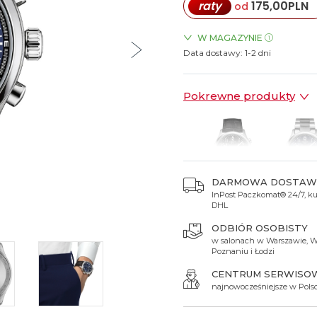
raty
175,00
PLN
od
Spinki do mankietów
Luminox
Sterowane radiowo
Sterowane radiowo
Seiko
Boccia
Mido
Sterowane GPS
Swatch
W MAGAZYNIE
Data dostawy:
ZEGARKI.PL Blue City Wars
1-2 dni
on
Mondaine
Timex
ZEGARKI.PL Sky Tower Wro
Pokrewne produkty
DARMOWA DOSTAW
InPost Paczkomat® 24/7, kur
1 750 zł
1 950 
DHL
ODBIÓR OSOBISTY
w salonach w Warszawie, W
Poznaniu i Łodzi
CENTRUM SERWISO
najnowocześniejsze w Pols