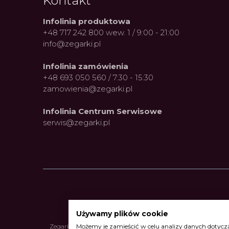
Kontakt
Infolinia produktowa
+48 717 242 800 wew. 1 / 9:00 - 21:00
info@zegarki.pl
Infolinia zamówienia
+48 693 050 560 / 7:30 - 15:30
zamowienia@zegarki.pl
Infolinia Centrum Serwisowe
serwis@zegarki.pl
Używamy plików cookie
Zegarki Alpina
•
Zegarki Atlantic
•
Zegarki Błonie
•
Zegarki Bo
Możemy je zamieścić w celu analizy danych dotyczą