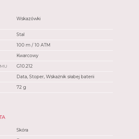
Wskazówki
Stal
100 m / 10 ATM
Kwarcowy
ZMU
G10.212
Data, Stoper, Wskaźnik słabej baterii
72 g
TA
Skóra