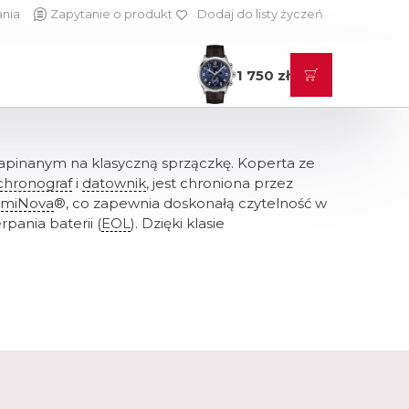
ania
Zapytanie o produkt
Dodaj do listy życzeń
1 750 zł
inanym na klasyczną sprzączkę. Koperta ze
chronograf
i
datownik
, jest chroniona przez
umiNova
®, co zapewnia doskonałą czytelność w
ania baterii (
EOL
). Dzięki klasie