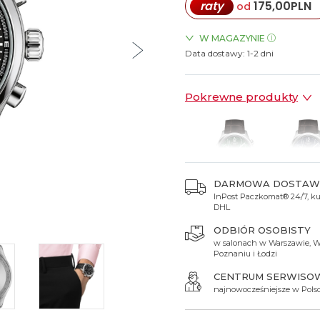
raty
175,00
PLN
od
Spinki do mankietów
Luminox
Sterowane radiowo
Sterowane radiowo
Seiko
Boccia
Mido
Sterowane GPS
Swatch
W MAGAZYNIE
Data dostawy:
ZEGARKI.PL Blue City Wars
1-2 dni
on
Mondaine
Timex
ZEGARKI.PL Sky Tower Wro
Pokrewne produkty
DARMOWA DOSTAW
InPost Paczkomat® 24/7, kur
1 750 zł
1 750 
DHL
ODBIÓR OSOBISTY
w salonach w Warszawie, W
Poznaniu i Łodzi
CENTRUM SERWISO
najnowocześniejsze w Pols