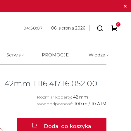
0
04
:
58
:
08
06. sierpnia 2026
Serwis
PROMOCJE
Wiedza
arki
 marki
óra i długopisy
BLOG
Tissot
Cechy
Cechy
Galanteria skórzana
Materiał
Materiał
o L 42mm
T116.417.16.052.00
ue Constant
ique Constant
Tommy Hilfiger
Analog
Analog
Stalowe
Stalowe
Traser
Rozmiar koperty:
Cyfrowe
Cyfrowe
42 mm
Tytanowe
Tytanowe
Wodoodporność:
100 m / 10 ATM
a
Union Glashütte
Okrągłe
Okrągłe
Ceramiczne
Ceramiczne
Victorinox
Kwadratowe
Kwadratowe
Carbon
Złote
Dodaj do koszyka
a
Wenger
Złote
Złote
Złote
Brąz