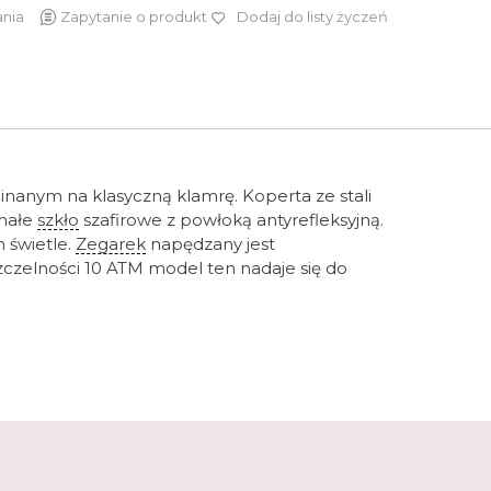
ania
Zapytanie o produkt
Dodaj do listy życzeń
1 750 zł
anym na klasyczną klamrę. Koperta ze stali
ymałe
szkło
szafirowe z powłoką antyrefleksyjną.
 świetle.
Zegarek
napędzany jest
szczelności 10 ATM model ten nadaje się do