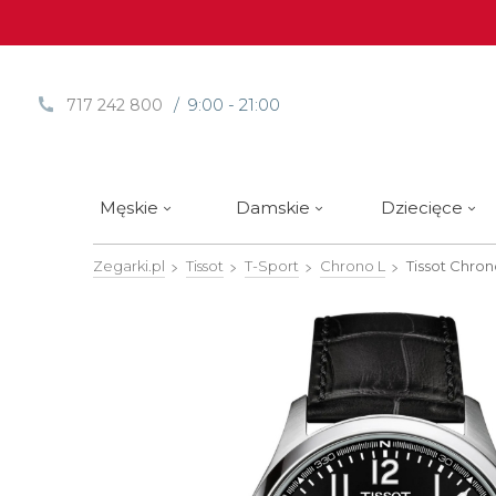
/ 9:00 - 21:00
717 242 800
Męskie
Damskie
Dziecięce
Zegarki.pl
Tissot
T-Sport
Chrono L
Tissot Chro
Sprawdź
Sprawdź
Paski | Bransolety
Alpina
Styl / rodzaj zegarka
Styl / rodzaj zegarka
Rotomaty
DOXA
Słow
Nowości
Nowości
Atlantic
Eleganckie
Eleganckie
Edifice
Edycje Limitowane
Edycje Limitowane
Błonie
Klasyczne
Klasyczne
Festina
Wyprzedaż zegarków
Wyprzedaż zegarków
Boccia Titanium
Sportowe
Sportowe
FLIK-F
Calypso
Luksusowe
Luksusowe
Frederi
Candino
Nurkowe
Nurkowe
G-Shoc