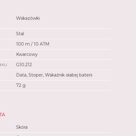
Wskazówki
Stal
100 m / 10 ATM
Kwarcowy
ZMU
G10.212
Data, Stoper, Wskaźnik słabej baterii
72 g
TA
Skóra