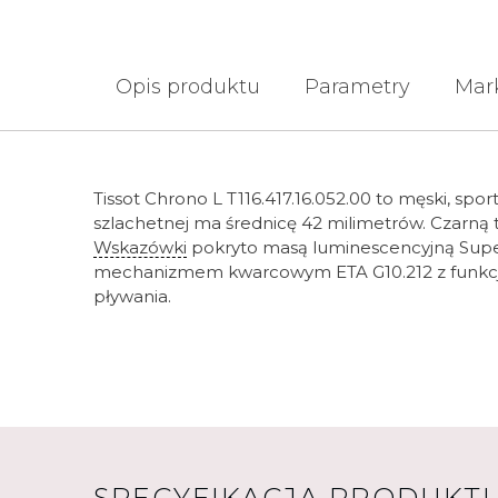
Opis produktu
Parametry
Mar
Tissot Chrono L T116.417.16.052.00 to męski, spo
szlachetnej ma średnicę 42 milimetrów. Czarną
Wskazówki
pokryto masą luminescencyjną Sup
mechanizmem kwarcowym ETA G10.212 z funkcją 
pływania.
SPECYFIKACJA PRODUKT