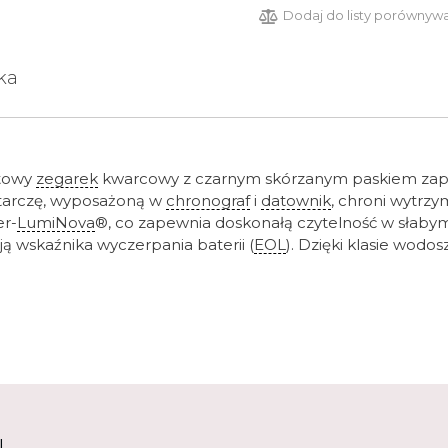
Dodaj do listy porównyw
ka
rtowy
zegarek
kwarcowy z czarnym skórzanym paskiem zapin
 tarczę, wyposażoną w
chronograf
i
datownik
, chroni wytrz
er-
LumiNova
®, co zapewnia doskonałą czytelność w słabym
wskaźnika wyczerpania baterii (
EOL
). Dzięki klasie wodo
U