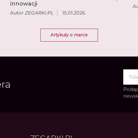
innowacji
A
Autor
ZEGARKI.PL
15.01.2026
Artykuły o marce
era
Podają
newsl