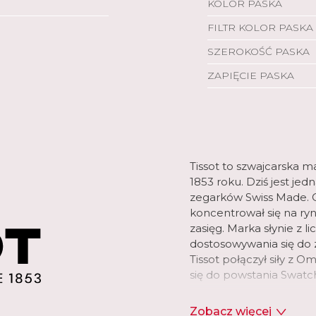
KOLOR PASKA
FILTR KOLOR PASKA
SZEROKOŚĆ PASKA
ZAPIĘCIE PASKA
Tissot to szwajcarska m
1853 roku. Dziś jest je
zegarków Swiss Made. O
koncentrował się na r
zasięg. Marka słynie z l
dostosowywania się do z
Tissot połączył siły z 
się do powstania Swatc
Tissot oferuje dziś bog
Zobacz więcej