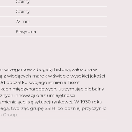
Czarny
Czarny
22 mm
Klasyczna
arka zegarków z bogatą historią, założona w
dną z wiodących marek w świecie wysokiej jakości
d początku swojego istnienia Tissot
ynkach międzynarodowych, utrzymując globalny
icznych innowacji oraz umiejętności
mieniającej się sytuacji rynkowej. W 1930 roku
Omegą, tworząc grupę SSIH, co później przyczyniło
h Group.
aty asortyment zegarków różnych kategorii.