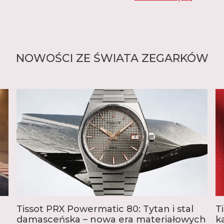
Marka proponuje modele
Heritage czy Classic, a 
Pocket obejmuje klasyc
rozpoczęła się historia
inteligentne zegarki z
modele z prawdziwego zł
NOWOŚCI ZE ŚWIATA ZEGARKÓW
szeroki wybór modeli sp
która od 1938 roku był
narciarskich, a obecni
sportowe, od sportów m
koszykówkę, hokej, po t
W ostatnich latach dużą
zintegrowaną bransolet
funkcjami, rozmiarem,
popularne modele to E
ofercie Tissot każdy zna
Tissot PRX Powermatic 80: Tytan i stal
T
damasceńska – nowa era materiałowych
k