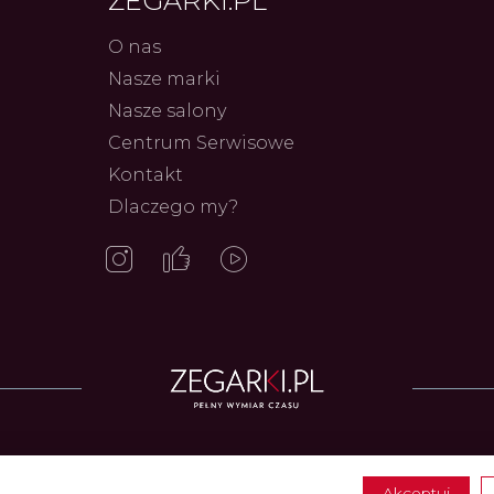
ZEGARKI.PL
O nas
Nasze marki
Nasze salony
Frederiq
Centrum Serwisowe
Innowac
Serca 
Kontakt
Autor
ZEG
Dlaczego my?
Zegarki w ofercie
Akceptuj