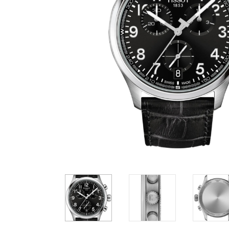
Casio
Militarne
Smartwatch
Garmin
Certina
Lotnicze
Retro
Guess
Citizen
Smartwatch
Hamilt
Retro
Kieszonkowe
Pochodzenie
Polskie
Szwajcarskie
Japońskie
Niemieckie