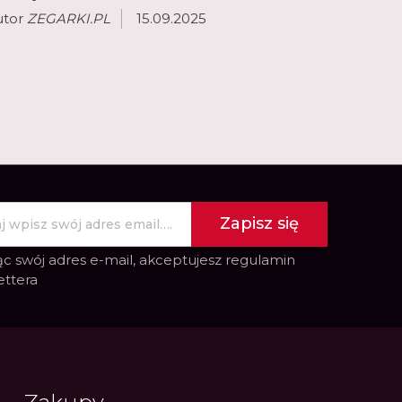
utor
ZEGARKI.PL
15.09.2025
Zapisz się
c swój adres e-mail, akceptujesz
regulamin
ettera