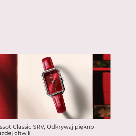
 inspirowane swoją bogatą historią, jak seria
także zegarki wyjątkowe w swojej klasie. Seria T-
zne zegarki kieszonkowe, od których
 Tissot, natomiast seria T-Touch to nowoczesne,
 ekranem dotykowym. Wyjątkowe są także
ota, jak seria T-Gold. W linii T-Sport znajdziemy
ortowych, nawiązujących do tradycji marki,
a oficjalnym chronometrażystą wyścigów
e jest zaangażowana w różne dyscypliny
otorowych, przez kolarstwo, szermierkę,
enis.
 popularnością cieszy się seria PRX ze
ą, dostępna w wielu wersjach różniących się
 kolorem, materiałami i mechanizmem. Inne
legant Gentleman oraz nurkowy Seastar. W
jdzie idealny zegarek dla siebie.
issot Classic SRV, Odkrywaj piękno
ażdej chwili