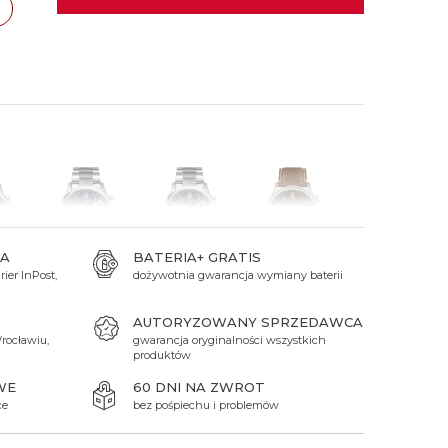
 Titanium
Xicorr
Srebrne
Srebrne
Brąz
Niebieskie
Niebieskie
zawa
TAK
Czarne
Czarne
cław
TAK
Zielone
Czerwone
Zielone
Perłowe
A
BATERIA+ GRATIS
ier InPost,
dożywotnia gwarancja wymiany baterii
zł
1 950 zł
1 950 zł
1 750 zł
AUTORYZOWANY SPRZEDAWCA
rocławiu,
gwarancja oryginalności wszystkich
produktów
WE
60 DNI NA ZWROT
ce
bez pośpiechu i problemów