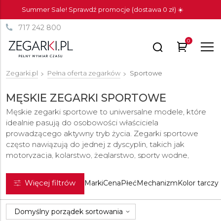
Summer Sale! Sprawdź promocje (dostawa 0 zł) ☀️
717 242 800
0
Zegarki.pl
Pełna oferta zegarków
Sportowe
MĘSKIE ZEGARKI SPORTOWE
Męskie zegarki sportowe to uniwersalne modele, które
idealnie pasują do osobowości właściciela
prowadzącego aktywny tryb życia. Zegarki sportowe
często nawiązują do jednej z dyscyplin, takich jak
motoryzacja, kolarstwo, żeglarstwo, sporty wodne,
bieganie czy inne dyscypliny sportowe. Oferta obejmuje
również odważniejsze zestawienia kolorystyczne i
Więcej filtrów
Marki
Cena
Płeć
Mechanizm
Kolor tarczy
możliwość wyboru spośród różnorodnych materiałów.
Większość modeli sportowych charakteryzuje się również
zwiększoną trwałością.