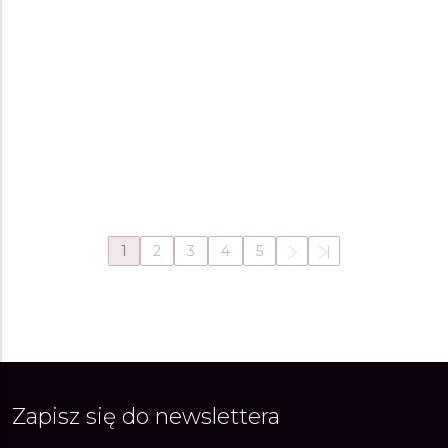
CASIO VINTAGE
CASIO G-SHOCK BLACK
AND ELECTRO GREEN
A159WEVJ-2ER
GA-100BEG-1AER
Męskie, Damskie
Męskie
329 zł
499 zł
W magazynie
W magazynie
1
2
3
4
5
Zapisz się do newslettera