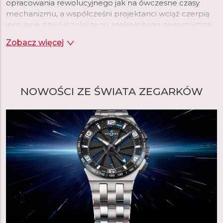
opracowania rewolucyjnego jak na ówczesne czasy
mechanizmu, a współcześni projektanci wciąż czerpią
inspirację z twórczości tego znakomitego zegarmistrza.
Zegarki Perrelet wyróżnia więc luksusowe wzornictwo
Zobacz więcej
oraz najwyższej jakości mechanizmy.
czytaj więcej
NOWOŚCI ZE ŚWIATA ZEGARKÓW