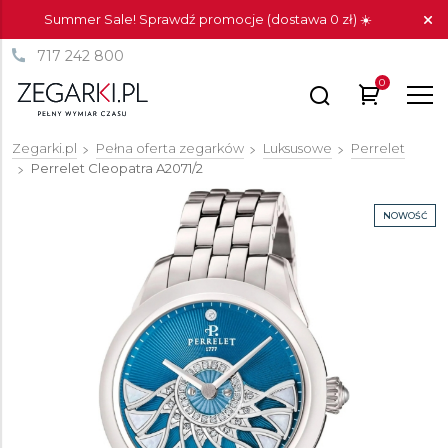
Summer Sale! Sprawdź promocje (dostawa 0 zł) ☀️
717 242 800
0
Zegarki.pl
Pełna oferta zegarków
Luksusowe
Perrelet
Perrelet Cleopatra
A2071/2
NOWOŚĆ