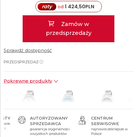
raty
1 424,50
PLN
od
Zamów w
przedsprzedaży
Sprawdź dostępność
PRZEDSPRZEDAŻ
Pokrewne produkty
AUTORYZOWANY
CENTRUM
SPRZEDAWCA
SERWISOWE
ł
39 990 zł
39 990 zł
28 490 zł
gwarancja oryginalności
najnowocześniejsze w
wszystkich produktów
Polsce