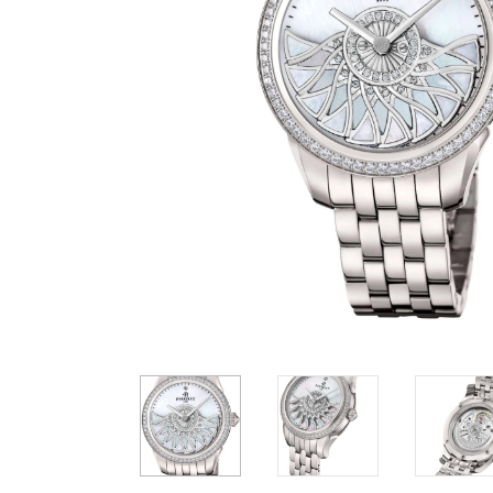
Casio
Militarne
Smartwatch
Garmin
Certina
Lotnicze
Retro
Guess
Citizen
Smartwatch
Hamilt
Retro
Kieszonkowe
Pochodzenie
Polskie
Szwajcarskie
Japońskie
28 490 zł
28 490 zł
2
Niemieckie