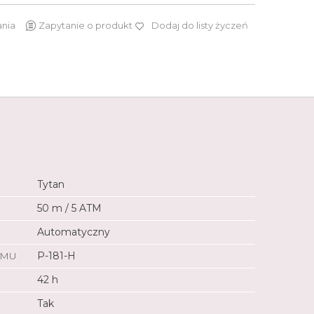
ania
Zapytanie o produkt
Dodaj do listy życzeń
39 990 zł
Tytan
50 m / 5 ATM
Automatyczny
ZMU
P-181-H
42 h
Tak