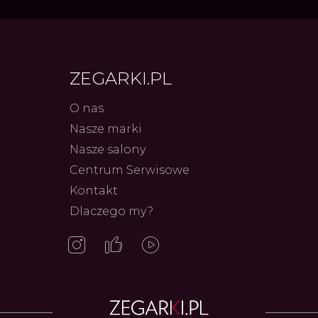
ZEGARKI.PL
O nas
Nasze marki
Nasze salony
Centrum Serwisowe
Frederiq
Innowac
Kontakt
Serca 
Autor
ZEG
Dlaczego my?