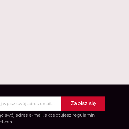
Zapisz się
c swój adres e-mail, akceptujesz
regulamin
ettera