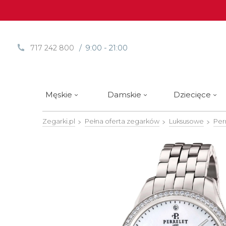
/ 9:00 - 21:00
717 242 800
Męskie
Damskie
Dziecięce
Zegarki.pl
Pełna oferta zegarków
Luksusowe
Per
Sprawdź
Sprawdź
Paski | Bransolety
Alpina
Styl / rodzaj zegarka
Styl / rodzaj zegarka
Rotomaty
DOXA
Słow
Nowości
Nowości
Atlantic
Eleganckie
Eleganckie
Edifice
Edycje Limitowane
Edycje Limitowane
Błonie
Klasyczne
Klasyczne
Festina
Wyprzedaż zegarków
Wyprzedaż zegarków
Boccia Titanium
Sportowe
Sportowe
FLIK-F
Calypso
Luksusowe
Luksusowe
Frederi
Candino
Nurkowe
Nurkowe
G-Shoc