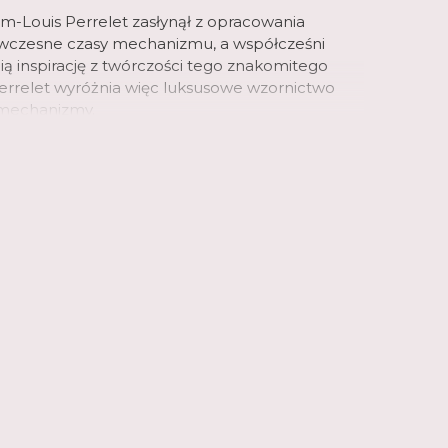
am-Louis Perrelet zasłynął z opracowania
ówczesne czasy mechanizmu, a współcześni
ią inspirację z twórczości tego znakomitego
Perrelet wyróżnia więc luksusowe wzornictwo
i mechanizmy.