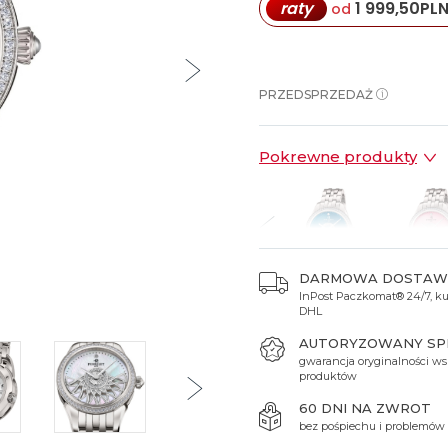
raty
1 999,50
PL
od
Spinki do mankietów
Luminox
Sterowane radiowo
Sterowane radiowo
Seiko
Boccia
Mido
Sterowane GPS
Swatch
on
Mondaine
Timex
PRZEDSPRZEDAŻ
Pokrewne produkty
DARMOWA DOSTAW
InPost Paczkomat® 24/7, kur
8 490 zł
28 490 zł
28 490 zł
39 990 zł
39 990
DHL
AUTORYZOWANY S
gwarancja oryginalności ws
produktów
60 DNI NA ZWROT
bez pośpiechu i problemów