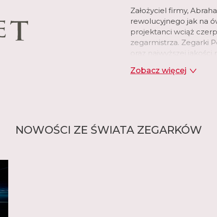
Założyciel firmy, Abrah
rewolucyjnego jak na 
projektanci wciąż czerp
zegarmistrza. Zegarki 
oraz najwyższej jakośc
Zobacz więcej
czytaj więcej
NOWOŚCI ZE ŚWIATA ZEGARKÓW