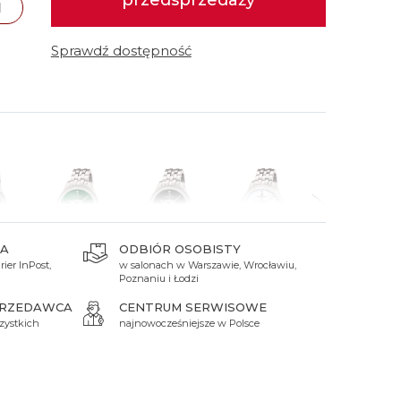
przedsprzedaży
N
 Titanium
Xicorr
Srebrne
Srebrne
Brąz
Niebieskie
Niebieskie
Sprawdź dostępność
Czarne
Czarne
Zielone
Czerwone
Zielone
Perłowe
A
ODBIÓR OSOBISTY
ier InPost,
w salonach w Warszawie, Wrocławiu,
 zł
39 990 zł
39 990 zł
28 490 zł
28 490 zł
Poznaniu i Łodzi
PRZEDAWCA
CENTRUM SERWISOWE
zystkich
najnowocześniejsze w Polsce