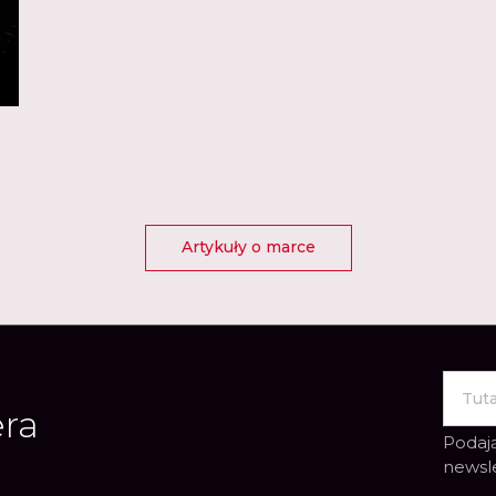
Artykuły o marce
era
Podają
newsl