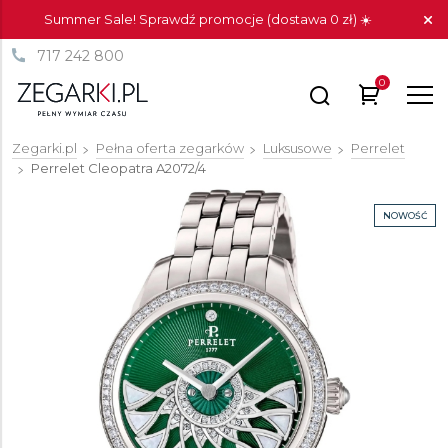
Summer Sale! Sprawdź promocje (dostawa 0 zł) ☀️
717 242 800
0
Zegarki.pl
Pełna oferta zegarków
Luksusowe
Perrelet
Perrelet Cleopatra
A2072/4
NOWOŚĆ