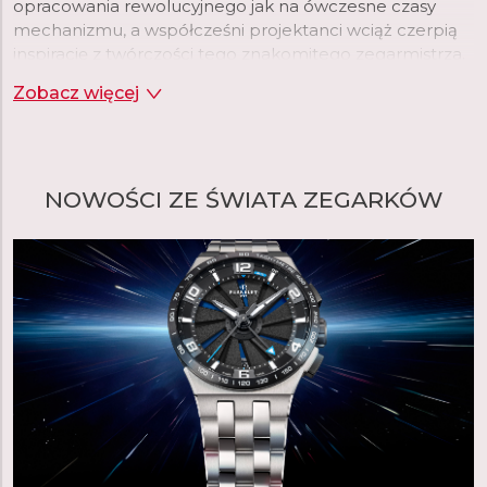
opracowania rewolucyjnego jak na ówczesne czasy
mechanizmu, a współcześni projektanci wciąż czerpią
inspirację z twórczości tego znakomitego zegarmistrza.
Zegarki Perrelet wyróżnia więc luksusowe wzornictwo
Zobacz więcej
oraz najwyższej jakości mechanizmy.
czytaj więcej
NOWOŚCI ZE ŚWIATA ZEGARKÓW