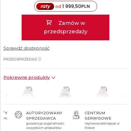
raty
1 999,50
PLN
od
Zamów w
przedsprzedaży
Sprawdź dostępność
PRZEDSPRZEDAŻ
Pokrewne produkty
AUTORYZOWANY
CENTRUM
SPRZEDAWCA
SERWISOWE
ł
39 990 zł
39 990 zł
39 990 zł
gwarancja oryginalności
najnowocześniejsze w
wszystkich produktów
Polsce