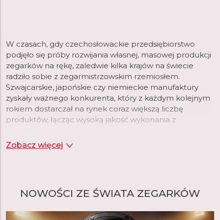
W czasach, gdy czechosłowackie przedsiębiorstwo
podjęło się próby rozwijania własnej, masowej produkcji
zegarków na rękę, zaledwie kilka krajów na świecie
radziło sobie z zegarmistrzowskim rzemiosłem.
Szwajcarskie, japońskie czy niemieckie manufaktury
zyskały ważnego konkurenta, który z każdym kolejnym
rokiem dostarczał na rynek coraz większą liczbę
produktów, łącząc wysoką jakość wykonania z
przystępną ceną.
Zobacz więcej
Do lat 90. ubiegłego wieku, produkowane przez Prim
zegarki sprzedawane były w setkach tysięcy
egzemplarzy rocznie. Spadek popularności związany
m.in. z pojawieniem się na rynku produktów wielu
NOWOŚCI ZE ŚWIATA ZEGARKÓW
zagranicznych marek trwał do 2008 roku, kiedy to
zegarek Prim triumfalnie powrócił za sprawą ELTON
hodinarska, która stała się jedną z największych i