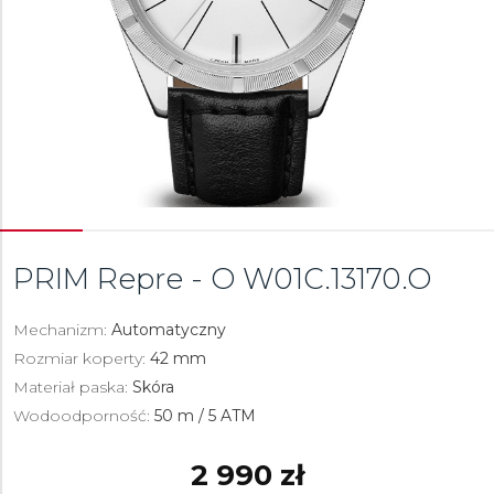
PRIM Repre - O
W01C.13170.O
Mechanizm:
Automatyczny
Rozmiar koperty:
42 mm
Materiał paska:
Skóra
Wodoodporność:
50 m / 5 ATM
2 990 zł