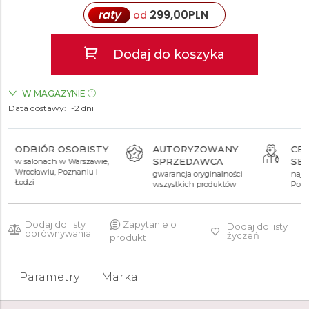
raty
299,00
PLN
od
Dodaj do koszyka
W MAGAZYNIE
Data dostawy:
ZEGARKI.PL Sky Tower Wrocław
1-2 dni
TAK
AUTORYZOWANY
CENTRUM
SPRZEDAWCA
SERWISOWE
gwarancja oryginalności
najnowocześniejsze w
wszystkich produktów
Polsce
Dodaj do listy
Zapytanie o
Dodaj do listy
porównywania
życzeń
produkt
Parametry
Marka