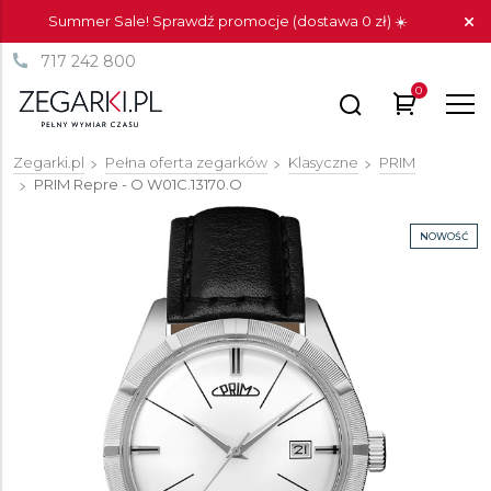
Summer Sale! Sprawdź promocje (dostawa 0 zł) ☀️
717 242 800
0
Zegarki.pl
Pełna oferta zegarków
Klasyczne
PRIM
PRIM Repre - O
W01C.13170.O
NOWOŚĆ