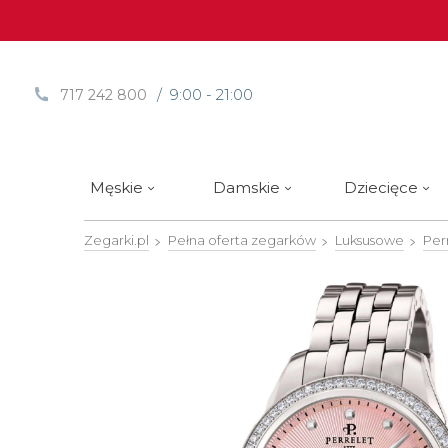
/ 9:00 - 21:00
717 242 800
Męskie
Damskie
Dziecięce
Zegarki.pl
Pełna oferta zegarków
Luksusowe
Per
Sprawdź
Sprawdź
Paski | Bransolety
Alpina
Styl / rodzaj zegarka
Styl / rodzaj zegarka
Rotomaty
DOXA
Słow
Nowości
Nowości
Atlantic
Eleganckie
Eleganckie
Edifice
Edycje Limitowane
Edycje Limitowane
Błonie
Klasyczne
Klasyczne
Festina
Wyprzedaż zegarków
Wyprzedaż zegarków
Boccia Titanium
Sportowe
Sportowe
FLIK-F
Calypso
Luksusowe
Luksusowe
Frederi
Candino
Nurkowe
Nurkowe
G-Shoc