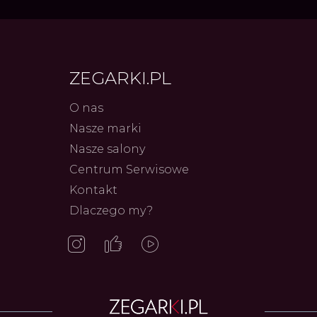
ZEGARKI.PL
O nas
Nasze marki
Nasze salony
Centrum Serwisowe
Frederique Constant: Pasja,
Fenomen
Innowacja i Dostępny Luksus z
kolarski
Kontakt
Serca Genewy
kolekcj
27.07.2026
Autor
ZEGARKI.PL
Autor
ZEG
Dlaczego my?