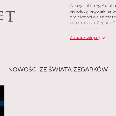
Założyciel firmy, Abrah
rewolucyjnego jak na 
projektanci wciąż czerp
zegarmistrza. Zegarki 
oraz najwyższej jakośc
Zobacz więcej
czytaj więcej
NOWOŚCI ZE ŚWIATA ZEGARKÓW