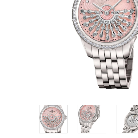
Casio
Militarne
Smartwatch
Garmin
Certina
Lotnicze
Retro
Guess
Citizen
Smartwatch
Hamilt
Retro
Kieszonkowe
Pochodzenie
Polskie
Szwajcarskie
Japońskie
28 490 zł
28 490 zł
2
Niemieckie