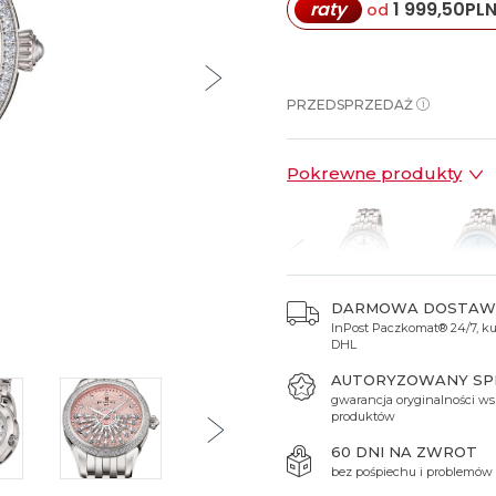
raty
1 999,50
PL
od
Spinki do mankietów
Luminox
Sterowane radiowo
Sterowane radiowo
Seiko
Boccia
Mido
Sterowane GPS
Swatch
on
Mondaine
Timex
PRZEDSPRZEDAŻ
Pokrewne produkty
DARMOWA DOSTAW
InPost Paczkomat® 24/7, kur
8 490 zł
28 490 zł
28 490 zł
39 990 zł
39 990
DHL
AUTORYZOWANY S
gwarancja oryginalności ws
produktów
60 DNI NA ZWROT
bez pośpiechu i problemów