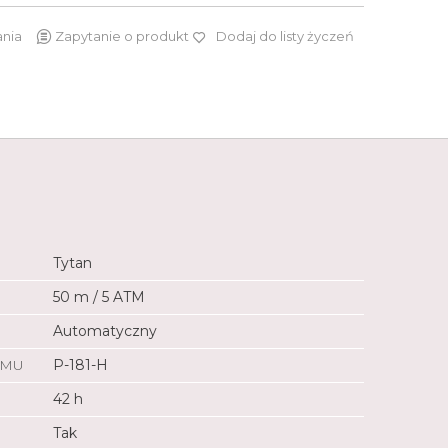
ania
Zapytanie o produkt
Dodaj do listy życzeń
39 990 zł
Tytan
50 m / 5 ATM
Automatyczny
ZMU
P-181-H
42 h
Tak