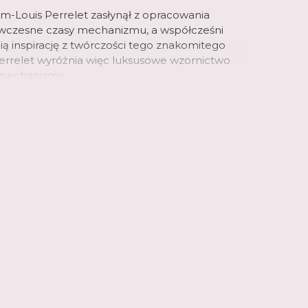
am-Louis Perrelet zasłynął z opracowania
ówczesne czasy mechanizmu, a współcześni
ią inspirację z twórczości tego znakomitego
Perrelet wyróżnia więc luksusowe wzornictwo
i mechanizmy.