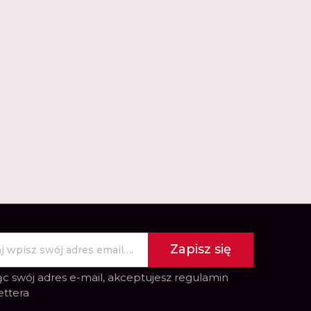
Zapisz się
c swój adres e-mail, akceptujesz
regulamin
ettera