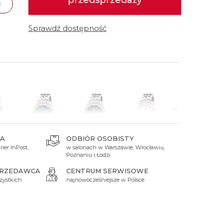
przedsprzedaży
N
 Titanium
Xicorr
Srebrne
Srebrne
Brąz
Niebieskie
Niebieskie
Sprawdź dostępność
Czarne
Czarne
Zielone
Czerwone
Zielone
Perłowe
A
ODBIÓR OSOBISTY
ier InPost,
w salonach w Warszawie, Wrocławiu,
 zł
39 990 zł
39 990 zł
28 490 zł
28 490 zł
Poznaniu i Łodzi
PRZEDAWCA
CENTRUM SERWISOWE
zystkich
najnowocześniejsze w Polsce