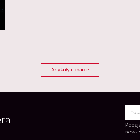
Artykuły o marce
era
Podają
newsl