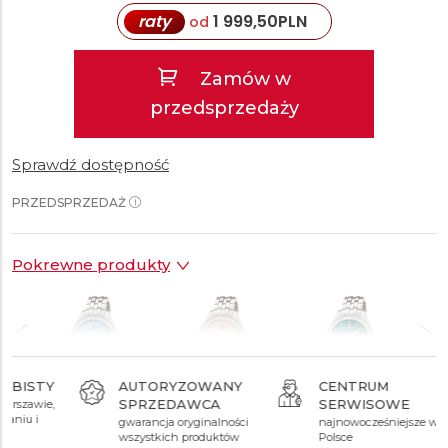
raty
1 999,50
PLN
od
Zamów w
przedsprzedaży
Sprawdź dostępność
PRZEDSPRZEDAŻ
Pokrewne produkty
AUTORYZOWANY
CENTRUM
SPRZEDAWCA
SERWISOWE
ł
39 990 zł
39 990 zł
39 990 zł
gwarancja oryginalności
najnowocześniejsze w
wszystkich produktów
Polsce