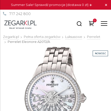
Summer Sale! Sprawdź promocje (dostawa 0 zł) ☀️
717 242 800
0
Zegarki.pl
Pełna oferta zegarków
Luksusowe
Perrelet
Perrelet Eleonore
A2072/A
NOWOŚĆ