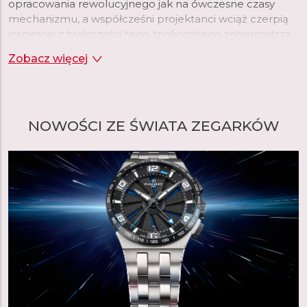
opracowania rewolucyjnego jak na ówczesne czasy
mechanizmu, a współcześni projektanci wciąż czerpią
inspirację z twórczości tego znakomitego zegarmistrza.
Zegarki Perrelet wyróżnia więc luksusowe wzornictwo
Zobacz więcej
oraz najwyższej jakości mechanizmy.
czytaj więcej
NOWOŚCI ZE ŚWIATA ZEGARKÓW