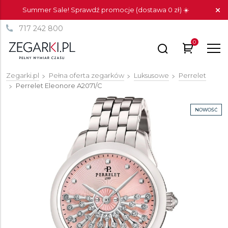
Summer Sale! Sprawdź promocje (dostawa 0 zł) ☀️
717 242 800
0
Zegarki.pl
Pełna oferta zegarków
Luksusowe
Perrelet
Perrelet Eleonore
A2071/C
NOWOŚĆ