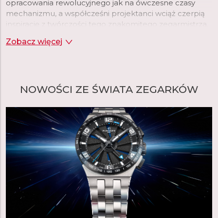
opracowania rewolucyjnego jak na ówczesne czasy
mechanizmu, a współcześni projektanci wciąż czerpią
inspirację z twórczości tego znakomitego zegarmistrza.
Zegarki Perrelet wyróżnia więc luksusowe wzornictwo
Zobacz więcej
oraz najwyższej jakości mechanizmy.
czytaj więcej
NOWOŚCI ZE ŚWIATA ZEGARKÓW