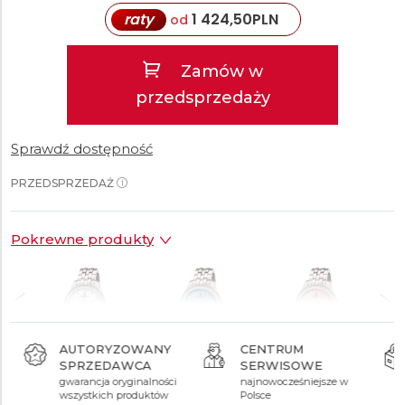
raty
1 424,50
PLN
od
Zamów w
przedsprzedaży
Sprawdź dostępność
PRZEDSPRZEDAŻ
Pokrewne produkty
AUTORYZOWANY
CENTRUM
SPRZEDAWCA
SERWISOWE
ł
39 990 zł
39 990 zł
39 990 zł
gwarancja oryginalności
najnowocześniejsze w
wszystkich produktów
Polsce