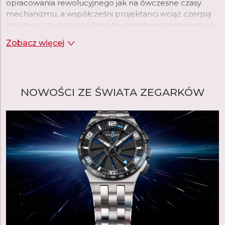
opracowania rewolucyjnego jak na ówczesne czasy
mechanizmu, a współcześni projektanci wciąż czerpią
inspirację z twórczości tego znakomitego zegarmistrza.
Zegarki Perrelet wyróżnia więc luksusowe wzornictwo
Zobacz więcej
oraz najwyższej jakości mechanizmy.
czytaj więcej
NOWOŚCI ZE ŚWIATA ZEGARKÓW