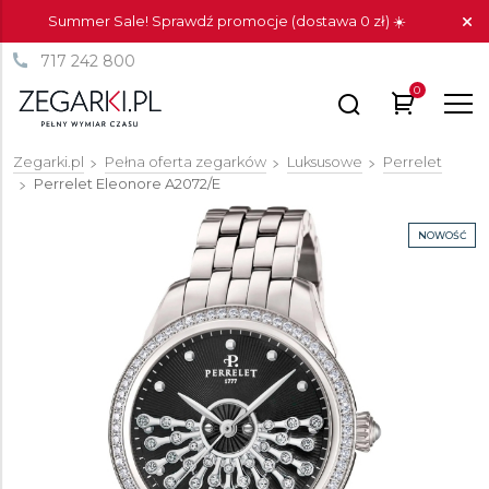
Summer Sale! Sprawdź promocje (dostawa 0 zł) ☀️
717 242 800
0
Zegarki.pl
Pełna oferta zegarków
Luksusowe
Perrelet
Perrelet Eleonore
A2072/E
NOWOŚĆ