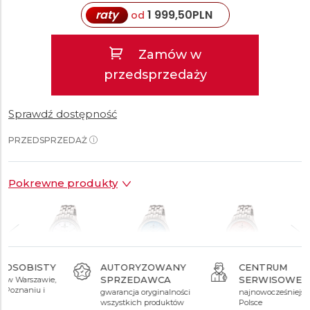
raty
1 999,50
PLN
od
Zamów w
przedsprzedaży
Sprawdź dostępność
PRZEDSPRZEDAŻ
Pokrewne produkty
AUTORYZOWANY
CENTRUM
SPRZEDAWCA
SERWISOWE
ł
39 990 zł
39 990 zł
39 990 zł
gwarancja oryginalności
najnowocześniejsze w
wszystkich produktów
Polsce