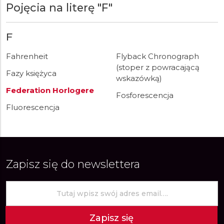
Pojęcia na literę "F"
F
Fahrenheit
Flyback Chronograph
(stoper z powracającą
Fazy księżyca
wskazówką)
Federation Horlogere
Fosforescencja
Fluorescencja
Zapisz się do newslettera
Zapisz się