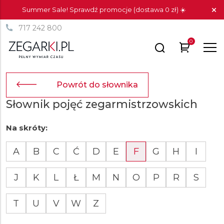
Summer Sale! Sprawdź promocje (dostawa 0 zł) ☀️
717 242 800
0
Powrót do słownika
Słownik pojęć zegarmistrzowskich
Na skróty:
A
B
C
Ć
D
E
F
G
H
I
J
K
L
Ł
M
N
O
P
R
S
T
U
V
W
Z