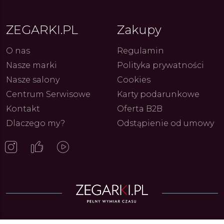
ZEGARKI.PL
Zakupy
O nas
Regulamin
Nasze marki
Polityka prywatności
Nasze salony
Cookies
Centrum Serwisowe
Karty podarunkowe
Kontakt
Oferta B2B
Dlaczego my?
Odstąpienie od umowy