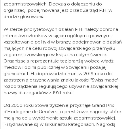
zegarmistrzowskich. Decyzja o dołączeniu do
organizacji podejmowana jest przez Zarząd F.H. w
drodze głosowania.
W sferze priorytetowych działań F.H. należy ochrona
interesów członków w ujęciu ogólnym i prawnym,
kształtowanie polityki w branży, podejmowanie działań
mających na celu rozwój szwajcarskiego przemysłu
zegarmistrzowskiego w kraju i na całym świecie.
Organizacja reprezentuje też branżę wobec władz,
mediów i opinii publicznej w Szwajcarii i poza jej
granicami. F.H. doprowadziło m.in. w 2019 roku do
zaostrzenia przyznawania znaku jakości "Swiss made"
rozporządzenia regulującego używanie szwajcarskiej
nazwy dla zegarków z 1971 roku.
Od 2000 roku Stowarzyszenie przyznaje Grand Prix
d'Horlogerie de Genève. To prestiżowe nagrody, które
mają na celu wyróżnienie sztuki zegarmistrzowskiej.
Przyznawane są w kilkunastu kategoriach. Nagrodą