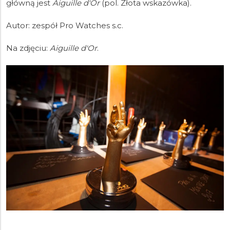
główną jest
Aiguille d'Or
(pol. Złota wskazówka).
Autor: zespół Pro Watches s.c.
Na zdjęciu:
Aiguille d'Or
.