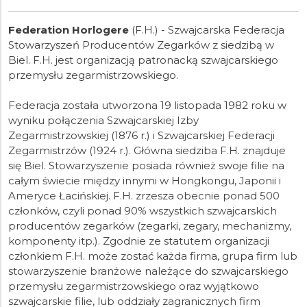
Federation Horlogere
(F.H.) - Szwajcarska Federacja
Stowarzyszeń Producentów Zegarków z siedzibą w
Biel. F.H. jest organizacją patronacką szwajcarskiego
przemysłu zegarmistrzowskiego.
Federacja została utworzona 19 listopada 1982 roku w
wyniku połączenia Szwajcarskiej Izby
Zegarmistrzowskiej (1876 r.) i Szwajcarskiej Federacji
Zegarmistrzów (1924 r.). Główna siedziba F.H. znajduje
się Biel. Stowarzyszenie posiada również swoje filie na
całym świecie między innymi w Hongkongu, Japonii i
Ameryce Łacińskiej. F.H. zrzesza obecnie ponad 500
członków, czyli ponad 90% wszystkich szwajcarskich
producentów zegarków (zegarki, zegary, mechanizmy,
komponenty itp.). Zgodnie ze statutem organizacji
członkiem F.H. może zostać każda firma, grupa firm lub
stowarzyszenie branżowe należące do szwajcarskiego
przemysłu zegarmistrzowskiego oraz wyjątkowo
szwajcarskie filie, lub oddziały zagranicznych firm