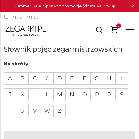
Summer Sale! Sprawdź promocje (dostawa 0 zł) ☀️
717 242 800
0
Słownik pojęć zegarmistrzowskich
Na skróty:
A
B
C
Ć
D
E
F
G
H
I
J
K
L
Ł
M
N
O
P
R
S
T
U
V
W
Z