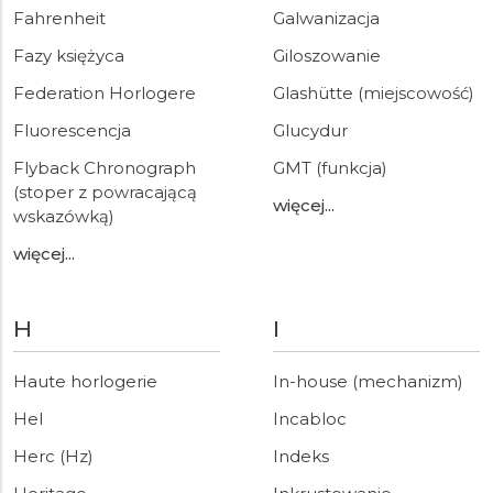
Fahrenheit
Galwanizacja
Fazy księżyca
Giloszowanie
Federation Horlogere
Glashütte (miejscowość)
Fluorescencja
Glucydur
Flyback Chronograph
GMT (funkcja)
(stoper z powracającą
więcej...
wskazówką)
więcej...
H
I
Haute horlogerie
In-house (mechanizm)
Hel
Incabloc
Herc (Hz)
Indeks