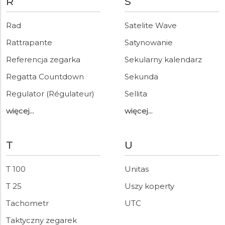
R
S
Rad
Satelite Wave
Rattrapante
Satynowanie
Referencja zegarka
Sekularny kalendarz
Regatta Countdown
Sekunda
Regulator (Régulateur)
Sellita
więcej...
więcej...
T
U
T 100
Unitas
T 25
Uszy koperty
Tachometr
UTC
Taktyczny zegarek