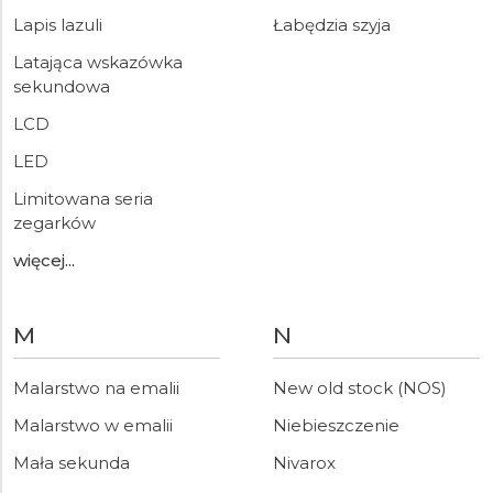
Lapis lazuli
Łabędzia szyja
Latająca wskazówka
sekundowa
LCD
LED
Limitowana seria
zegarków
więcej...
M
N
Malarstwo na emalii
New old stock (NOS)
Malarstwo w emalii
Niebieszczenie
Mała sekunda
Nivarox