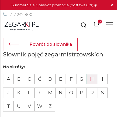
Summer Sale! Sprawdź promocje (dostawa 0 zł) ☀️
717 242 800
0
Powrót do słownika
Słownik pojęć zegarmistrzowskich
Na skróty:
A
B
C
Ć
D
E
F
G
H
I
J
K
L
Ł
M
N
O
P
R
S
T
U
V
W
Z