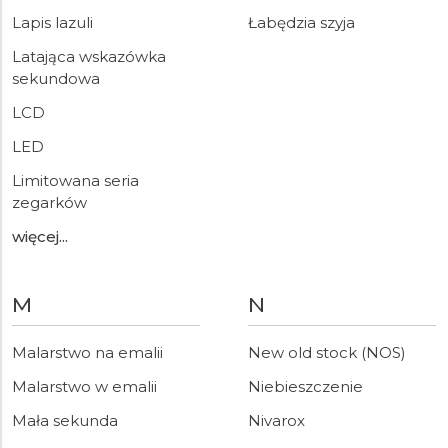
Lapis lazuli
Łabędzia szyja
Latająca wskazówka
sekundowa
LCD
LED
Limitowana seria
zegarków
więcej...
M
N
Malarstwo na emalii
New old stock (NOS)
Malarstwo w emalii
Niebieszczenie
Mała sekunda
Nivarox