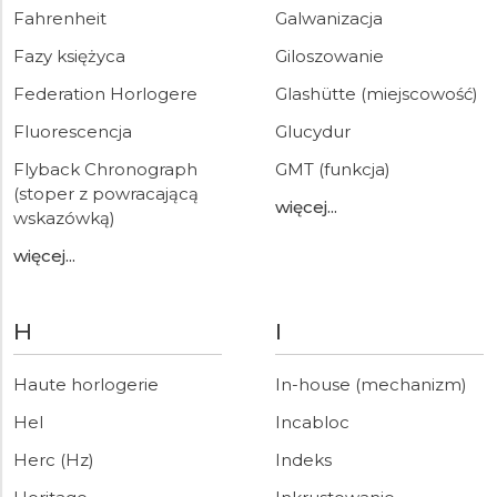
Fahrenheit
Galwanizacja
Fazy księżyca
Giloszowanie
Federation Horlogere
Glashütte (miejscowość)
Fluorescencja
Glucydur
Flyback Chronograph
GMT (funkcja)
(stoper z powracającą
więcej...
wskazówką)
więcej...
H
I
Haute horlogerie
In-house (mechanizm)
Hel
Incabloc
Herc (Hz)
Indeks