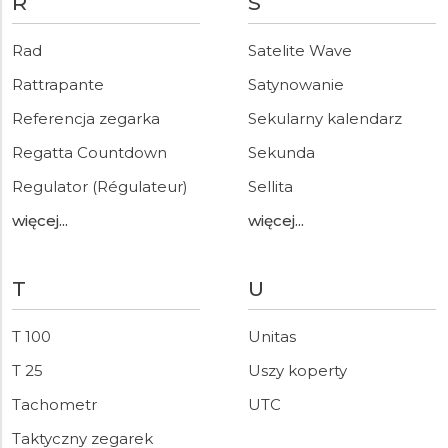
R
S
Rad
Satelite Wave
Rattrapante
Satynowanie
Referencja zegarka
Sekularny kalendarz
Regatta Countdown
Sekunda
Regulator (Régulateur)
Sellita
więcej...
więcej...
T
U
T 100
Unitas
T 25
Uszy koperty
Tachometr
UTC
Taktyczny zegarek