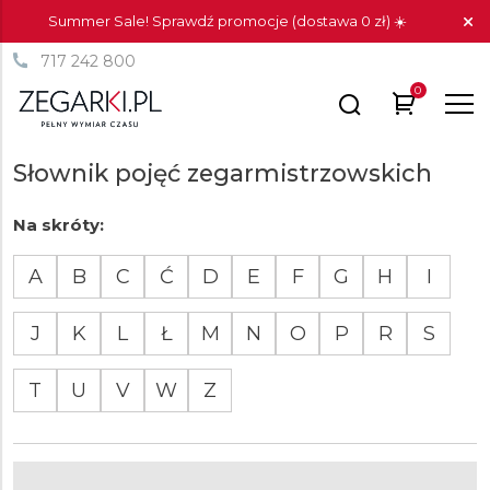
Summer Sale! Sprawdź promocje (dostawa 0 zł) ☀️
717 242 800
0
Słownik pojęć zegarmistrzowskich
Na skróty:
A
B
C
Ć
D
E
F
G
H
I
J
K
L
Ł
M
N
O
P
R
S
T
U
V
W
Z