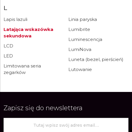
L
Lapis lazuli
Linia paryska
Latająca wskazówka
Lumibrite
sekundowa
Luminescencja
LCD
LumiNova
LED
Luneta (bezel, pierścień)
Limitowana seria
Lutowanie
zegarków
Zapisz się do newslettera