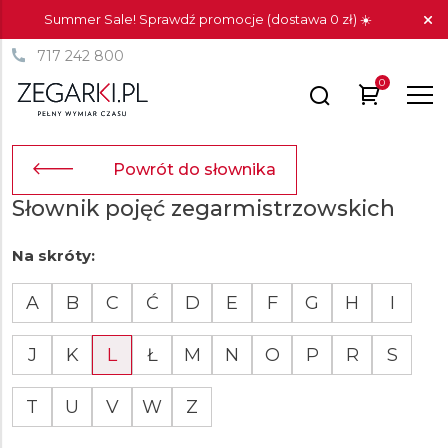
Summer Sale! Sprawdź promocje (dostawa 0 zł) ☀️
717 242 800
0
Powrót do słownika
Słownik pojęć zegarmistrzowskich
Na skróty:
A
B
C
Ć
D
E
F
G
H
I
J
K
L
Ł
M
N
O
P
R
S
T
U
V
W
Z