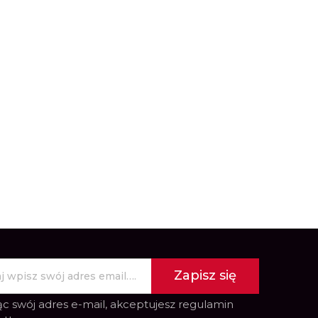
Zapisz się
c swój adres e-mail, akceptujesz
regulamin