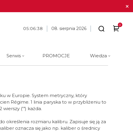
0
05
:
06
:
39
08. sierpnia 2026
Serwis
PROMOCJE
Wiedza
arki
 marki
óra i długopisy
BLOG
Tissot
Cechy
Cechy
Galanteria skórzana
Materiał
Materiał
ue Constant
ique Constant
Tommy Hilfiger
Analog
Analog
Stalowe
Stalowe
eku w Europie. System metryczny, który
Traser
Cyfrowe
Cyfrowe
Tytanowe
Tytanowe
en Régime. 1 linia paryska to w przybliżeniu to
 wierszy ('") każda.
a
Union Glashütte
Okrągłe
Okrągłe
Ceramiczne
Ceramiczne
Victorinox
Kwadratowe
Kwadratowe
Carbon
Złote
 określenia rozmiaru kalibru. Zapisuje się ją za
iber oznacza się jako np. kaliber o średnicy
a
Wenger
Złote
Złote
Złote
Brąz