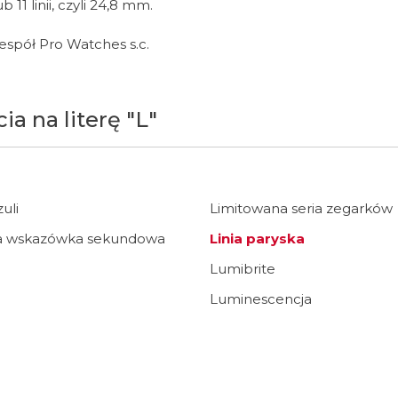
lub 11 linii, czyli 24,8 mm.
Spinki do mankietów
Luminox
Sterowane radiowo
Sterowane radiowo
Seiko
Boccia
zespół Pro Watches s.c.
Mido
Sterowane GPS
Swatch
on
Mondaine
Timex
ia na literę "L"
zuli
Limitowana seria zegarków
ca wskazówka sekundowa
Linia paryska
Lumibrite
Luminescencja