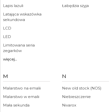
Lapis lazuli
Łabędzia szyja
Latająca wskazówka
sekundowa
LCD
LED
Limitowana seria
zegarków
więcej...
M
N
Malarstwo na emalii
New old stock (NOS)
Malarstwo w emalii
Niebieszczenie
Mała sekunda
Nivarox