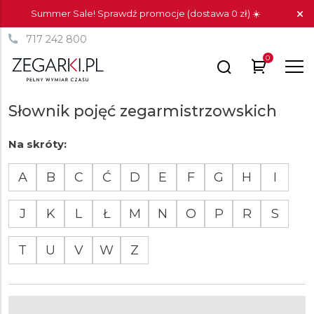
Summer Sale! Sprawdź promocje (dostawa 0 zł) ☀️
717 242 800
0
Słownik pojęć zegarmistrzowskich
Na skróty:
A
B
C
Ć
D
E
F
G
H
I
J
K
L
Ł
M
N
O
P
R
S
T
U
V
W
Z