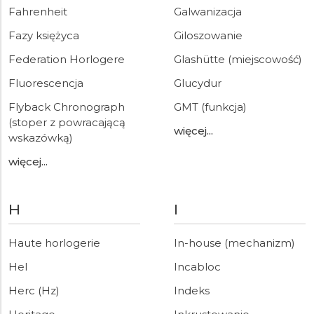
Fahrenheit
Galwanizacja
Fazy księżyca
Giloszowanie
Federation Horlogere
Glashütte (miejscowość)
Fluorescencja
Glucydur
Flyback Chronograph
GMT (funkcja)
(stoper z powracającą
więcej...
wskazówką)
więcej...
H
I
Haute horlogerie
In-house (mechanizm)
Hel
Incabloc
Herc (Hz)
Indeks