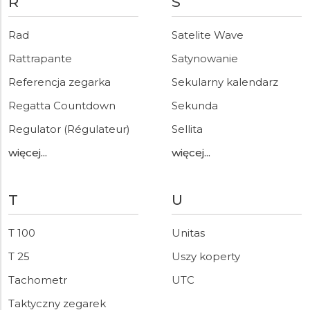
R
S
Rad
Satelite Wave
Rattrapante
Satynowanie
Referencja zegarka
Sekularny kalendarz
Regatta Countdown
Sekunda
Regulator (Régulateur)
Sellita
więcej...
więcej...
T
U
T 100
Unitas
T 25
Uszy koperty
Tachometr
UTC
Taktyczny zegarek