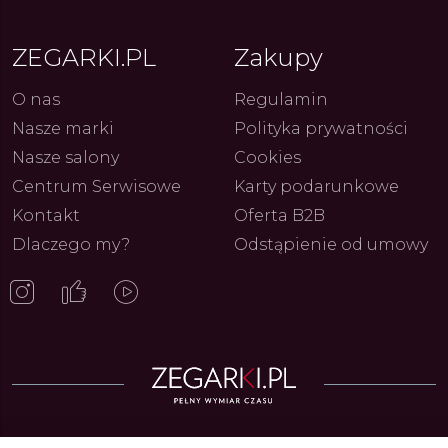
ZEGARKI.PL
Zakupy
O nas
Regulamin
Nasze marki
Polityka prywatności
Nasze salony
Cookies
Centrum Serwisowe
Karty podarunkowe
Kontakt
Oferta B2B
Dlaczego my?
Odstąpienie od umowy