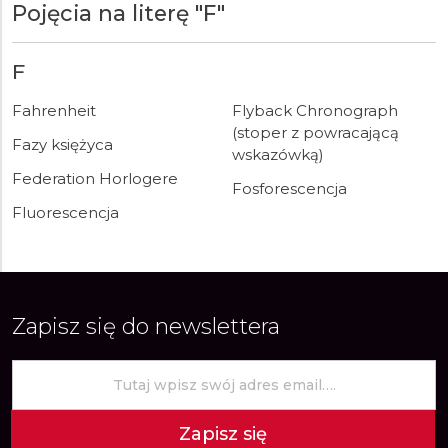
Pojęcia na literę "F"
F
Fahrenheit
Flyback Chronograph
(stoper z powracającą
Fazy księżyca
wskazówką)
Federation Horlogere
Fosforescencja
Fluorescencja
Zapisz się do newslettera
Zapisz się