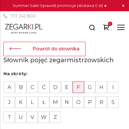
Summer Sale! Sprawdź promocje (dostawa 0 zł) ☀️
717 242 800
0
Powrót do słownika
Słownik pojęć zegarmistrzowskich
Na skróty:
A
B
C
Ć
D
E
F
G
H
I
J
K
L
Ł
M
N
O
P
R
S
T
U
V
W
Z