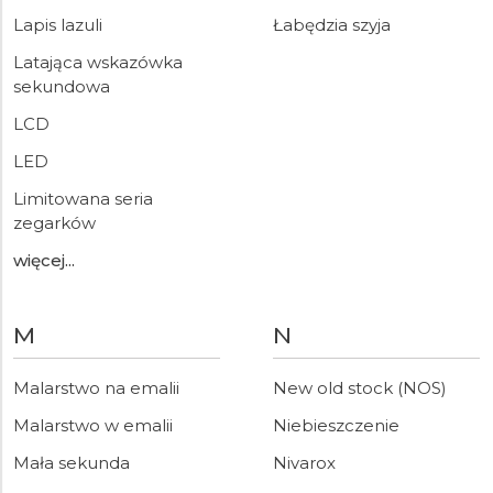
Lapis lazuli
Łabędzia szyja
Latająca wskazówka
sekundowa
LCD
LED
Limitowana seria
zegarków
więcej...
M
N
Malarstwo na emalii
New old stock (NOS)
Malarstwo w emalii
Niebieszczenie
Mała sekunda
Nivarox