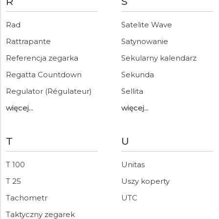
R
S
Rad
Satelite Wave
Rattrapante
Satynowanie
Referencja zegarka
Sekularny kalendarz
Regatta Countdown
Sekunda
Regulator (Régulateur)
Sellita
więcej...
więcej...
T
U
T 100
Unitas
T 25
Uszy koperty
Tachometr
UTC
Taktyczny zegarek