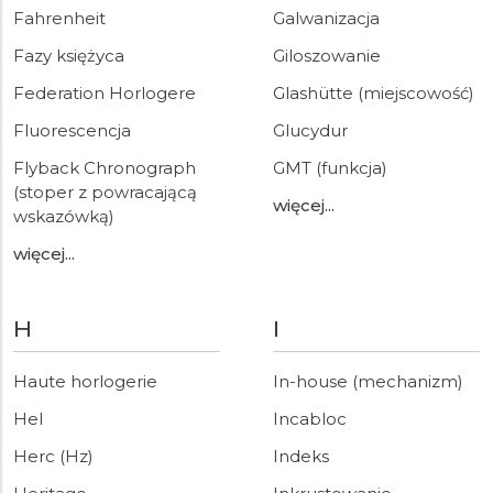
Fahrenheit
Galwanizacja
Fazy księżyca
Giloszowanie
Federation Horlogere
Glashütte (miejscowość)
Fluorescencja
Glucydur
Flyback Chronograph
GMT (funkcja)
(stoper z powracającą
więcej...
wskazówką)
więcej...
H
I
Haute horlogerie
In-house (mechanizm)
Hel
Incabloc
Herc (Hz)
Indeks