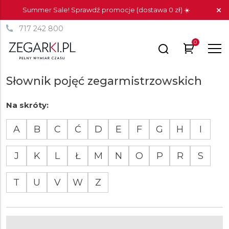
Summer Sale! Sprawdź promocje (dostawa 0 zł) ☀️
717 242 800
0
Słownik pojęć zegarmistrzowskich
Na skróty:
A
B
C
Ć
D
E
F
G
H
I
J
K
L
Ł
M
N
O
P
R
S
T
U
V
W
Z