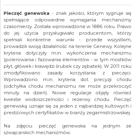
Pieczęć genewska
- znak jakości, którym sygnuje się
spełniające odpowiednie wymagania mechanizmy
czasomierzy. Została wprowadzona w 1886 roku. Prawo
do jej użycia przysługiwało producentom, którzy
spełniali konkretne warunki - przede wszystkim,
prowadzili swoją działalność na terenie Genewy. Kolejne
kryteria dotyczyły m.in. wykończenia mechanizmu
(polerowania i fazowania elementów - w tym mostków
płyt, główek i krawędzi śrubek czy zębatek). W 2011 roku
zmodyfikowano zasady korzystania z pieczęci.
Wprowadzono m.in. kryteria dot. precyzji chodu
(odchyłka chodu mechanizmu nie może przekroczyć
minuty na dzień). Nowe regulacje objęły również
kwestie wodoszczelności i rezerwy chodu. Pieczęć
genewską uznaje się za jeden z najbardziej kultowych i
prestiżowych certyfikatów w branży zegarmistrzowskiej.
Na zdjęciu: pieczęć genewska na jednym ze
szwajcarskich mechanizmów.