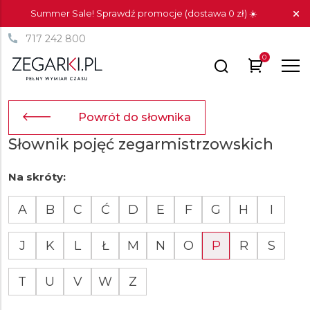
Summer Sale! Sprawdź promocje (dostawa 0 zł) ☀️
717 242 800
0
Powrót do słownika
Słownik pojęć zegarmistrzowskich
Na skróty:
A
B
C
Ć
D
E
F
G
H
I
J
K
L
Ł
M
N
O
P
R
S
T
U
V
W
Z