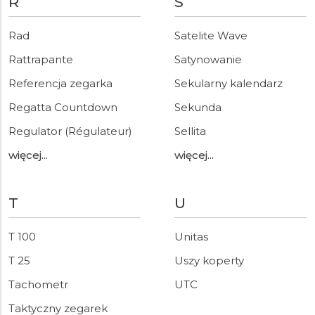
R
S
Rad
Satelite Wave
Rattrapante
Satynowanie
Referencja zegarka
Sekularny kalendarz
Regatta Countdown
Sekunda
Regulator (Régulateur)
Sellita
więcej...
więcej...
T
U
T 100
Unitas
T 25
Uszy koperty
Tachometr
UTC
Taktyczny zegarek