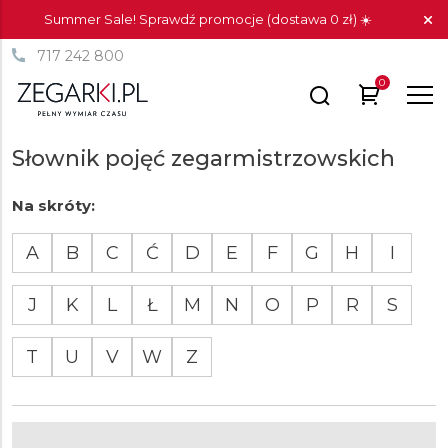
Summer Sale! Sprawdź promocje (dostawa 0 zł) ☀️
717 242 800
0
Słownik pojęć zegarmistrzowskich
Na skróty:
A
B
C
Ć
D
E
F
G
H
I
J
K
L
Ł
M
N
O
P
R
S
T
U
V
W
Z