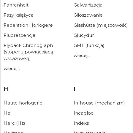
Fahrenheit
Galwanizacja
Fazy księżyca
Giloszowanie
Federation Horlogere
Glashütte (miejscowość)
Fluorescencja
Glucydur
Flyback Chronograph
GMT (funkcja)
(stoper z powracającą
więcej...
wskazówką)
więcej...
H
I
Haute horlogerie
In-house (mechanizm)
Hel
Incabloc
Herc (Hz)
Indeks